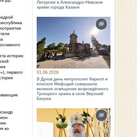
КазПДС
Литургию в Александро-Невском
храме города Казани
федрой
республика
Восприятие
ателя
ла
вославного
ета истории
ской
рея
01.06.2026
»), первого
стории
В Духов день митрополит Кирилл и
епископ Мефодий совершили
великое освящение возрождённого
Троицкого храма в селе Верхний
зывающие
Багряж
ксандр
акон
тию
я ко