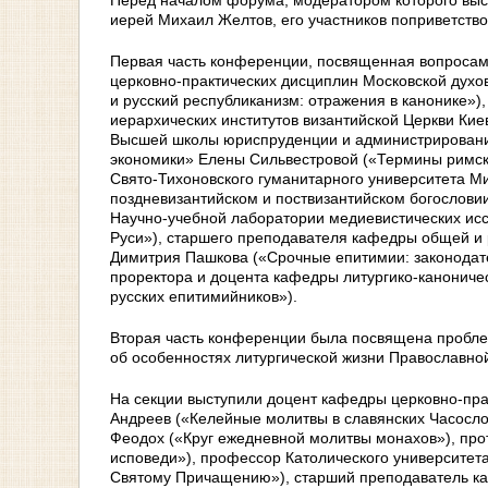
Перед началом форума, модератором которого выс
иерей Михаил Желтов, его участников поприветств
Первая часть конференции, посвященная вопросам
церковно-практических дисциплин Московской духо
и русский республиканизм: отражения в канонике»)
иерархических институтов византийской Церкви Кие
Высшей школы юриспруденции и администрировани
экономики» Елены Сильвестровой («Термины римско
Свято-Тихоновского гуманитарного университета Ми
поздневизантийском и поствизантийском богослови
Научно-учебной лаборатории медиевистических ис
Руси»), старшего преподавателя кафедры общей и 
Димитрия Пашкова («Срочные епитимии: законодате
проректора и доцента кафедры литургико-канониче
русских епитимийников»).
Вторая часть конференции была посвящена пробле
об особенностях литургической жизни Православно
На секции выступили доцент кафедры церковно-пра
Андреев («Келейные молитвы в славянских Часосло
Феодох («Круг ежедневной молитвы монахов»), про
исповеди»), профессор Католического университет
Святому Причащению»), старший преподаватель ка