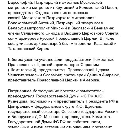
Варсонофий, Патриарший наместник Московской
митрополии митрополит Крутицкий и Коломенский Павел,
председатель Отдела внешних церковных
связей Московского Патриархата митрополит
Волоколамский Антоний, Патриарший экзарх всея
Беларуси митрополит Минский и Заславский Вениамин;
члены Священного Синода и Высшего Церковного Совета,
сонм архиереев Русской Православной Церкви. В числе
сослуживших архипастырей был митрополит Казанский и
Татарстанский Кирилл
В богослужении участвовали представители Поместных
Православных Церквей: архимандрит Серафим
(Шемятовский), представитель Православной Церкви
Чешских земель и Словакии; протоиерей Даниил Андреюк,
представитель Православной Церкви в Америке.
Патриаршее богослужение посетили: заместитель
председателя Государственной Думы ФС РФ А.Ю.
Кузнецова; полномочный представитель Президента РФ в
Центральном федеральном округе И.О. Щеголев;
государственный секретарь Союзного государства России
и Белоруссии Д.Ф. Мезенцев; председатель Комитета
Государственной Думы ФС РФ по собственности,
земельным и имущественным отношениям, президент