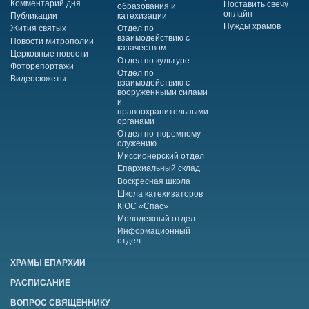
Комментарий дня
Поставить свечу
образования и
онлайн
Публикации
катехизации
Нужды храмов
Жития святых
Отдел по
взаимодействию с
Новости митрополии
казачеством
Церковные новости
Отдел по культуре
Фоторепортажи
Отдел по
Видеосюжеты
взаимодействию с
вооруженными силами
и
правоохранительными
органами
Отдел по тюремному
служению
Миссионерский отдел
Епархиальный склад
Воскресная школа
Школа катехизаторов
КЮС «Спас»
Молодежный отдел
Информационный
отдел
ХРАМЫ ЕПАРХИИ
РАСПИСАНИЕ
ВОПРОС СВЯЩЕННИКУ