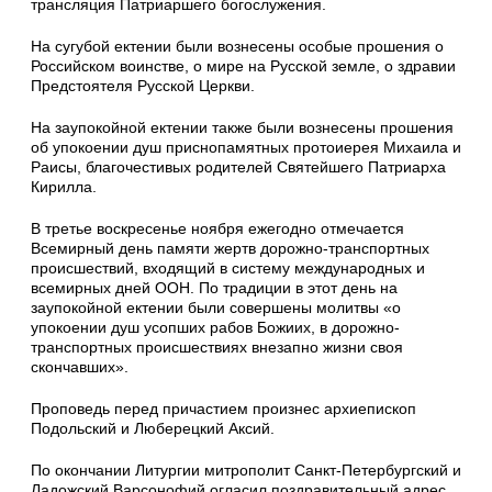
трансляция Патриаршего богослужения.
На сугубой ектении были вознесены особые прошения о
Российском воинстве, о мире на Русской земле, о здравии
Предстоятеля Русской Церкви.
На заупокойной ектении также были вознесены прошения
об упокоении душ приснопамятных протоиерея Михаила и
Раисы, благочестивых родителей Святейшего Патриарха
Кирилла.
В третье воскресенье ноября ежегодно отмечается
Всемирный день памяти жертв дорожно-транспортных
происшествий, входящий в систему международных и
всемирных дней ООН. По традиции в этот день на
заупокойной ектении были совершены молитвы «о
упокоении душ усопших рабов Божиих, в дорожно-
транспортных происшествиях внезапно жизни своя
скончавших».
Проповедь перед причастием произнес архиепископ
Подольский и Люберецкий Аксий.
По окончании Литургии митрополит Санкт-Петербургский и
Ладожский Варсонофий огласил поздравительный адрес