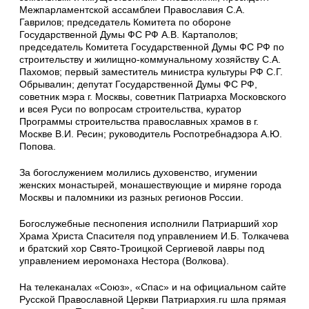
Межпарламентской ассамблеи Православия С.А.
Гаврилов; председатель Комитета по обороне
Государственной Думы ФС РФ А.В. Картаполов;
председатель Комитета Государственной Думы ФС РФ по
строительству и жилищно-коммунальному хозяйству С.А.
Пахомов; первый заместитель министра культуры РФ С.Г.
Обрывалин; депутат Государственной Думы ФС РФ,
советник мэра г. Москвы, советник Патриарха Московского
и всея Руси по вопросам строительства, куратор
Программы строительства православных храмов в г.
Москве В.И. Ресин; руководитель Роспотребнадзора А.Ю.
Попова.
За богослужением молились духовенство, игумении
женских монастырей, монашествующие и миряне города
Москвы и паломники из разных регионов России.
Богослужебные песнопения исполнили Патриарший хор
Храма Христа Спасителя под управлением И.Б. Толкачева
и братский хор Свято-Троицкой Сергиевой лавры под
управлением иеромонаха Нестора (Волкова).
На телеканалах «Союз», «Спас» и на официальном сайте
Русской Православной Церкви Патриархия.ru шла прямая