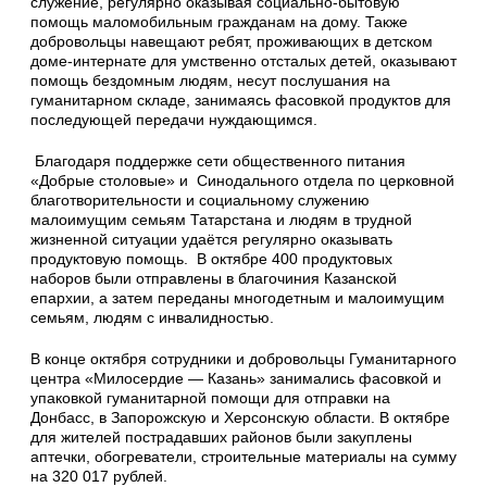
служение, регулярно оказывая социально-бытовую
помощь маломобильным гражданам на дому. Также
добровольцы навещают ребят, проживающих в детском
доме-интернате для умственно отсталых детей, оказывают
помощь бездомным людям, несут послушания на
гуманитарном складе, занимаясь фасовкой продуктов для
последующей передачи нуждающимся.
Благодаря поддержке сети общественного питания
«Добрые столовые» и Синодального отдела по церковной
благотворительности и социальному служению
малоимущим семьям Татарстана и людям в трудной
жизненной ситуации удаётся регулярно оказывать
продуктовую помощь. В октябре 400 продуктовых
наборов были отправлены в благочиния Казанской
епархии, а затем переданы многодетным и малоимущим
семьям, людям с инвалидностью.
В конце октября сотрудники и добровольцы Гуманитарного
центра «Милосердие — Казань» занимались фасовкой и
упаковкой гуманитарной помощи для отправки на
Донбасс, в Запорожскую и Херсонскую области. В октябре
для жителей пострадавших районов были закуплены
аптечки, обогреватели, строительные материалы на сумму
на 320 017 рублей.