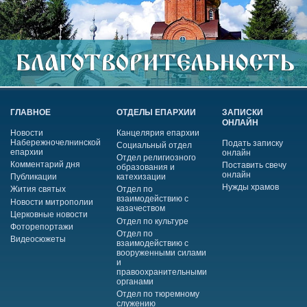
ГЛАВНОЕ
ОТДЕЛЫ ЕПАРХИИ
ЗАПИСКИ
ОНЛАЙН
Новости
Канцелярия епархии
Набережночелнинской
Подать записку
Социальный отдел
епархии
онлайн
Отдел религиозного
Комментарий дня
Поставить свечу
образования и
онлайн
Публикации
катехизации
Нужды храмов
Жития святых
Отдел по
взаимодействию с
Новости митрополии
казачеством
Церковные новости
Отдел по культуре
Фоторепортажи
Отдел по
Видеосюжеты
взаимодействию с
вооруженными силами
и
правоохранительными
органами
Отдел по тюремному
служению