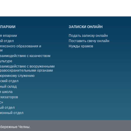
ЕПАРХИИ
ЗАПИСКИ ОНЛАЙН
я епархии
Подать записку онлайн
й отдел
Поставить свечу онлайн
игиозного образования и
Нужды храмов
ии
взаимодействию с казачеством
ультуре
взаимодействию с вооруженными
правоохранительными органами
тюремному служению
ский отдел
ный склад
я школа
ехизаторов
с»
ый отдел
ионный отдел
Набережные Челны.