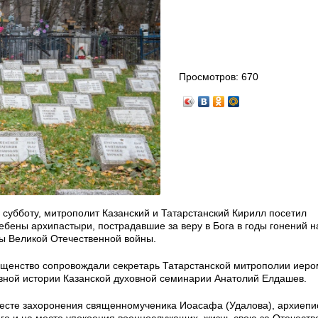
Просмотров:
670
 субботу, митрополит Казанский и Татарстанский Кирилл посетил
ебены архипастыри, пострадавшие за веру в Бога в годы гонений н
ды Великой Отечественной войны.
щенство сопровождали секретарь Татарстанской митрополии иер
вной истории Казанской духовной семинарии Анатолий Елдашев.
есте захоронения священномученика Иоасафа (Удалова), архиепи
го и на месте упокоения военнослужащих, жизнь свою за Отечеств