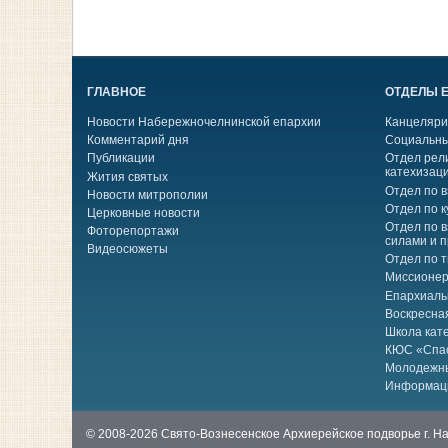
ГЛАВНОЕ
ОТДЕЛЫ 
Новости Набережночелнинской епархии
Канцеляри
Комментарий дня
Социальны
Публикации
Отдел рел
катехизац
Жития святых
Отдел по 
Новости митрополии
Отдел по к
Церковные новости
Отдел по 
Фоторепортажи
силами и 
Видеосюжеты
Отдел по 
Миссионер
Епархиаль
Воскресна
Школа кат
КЮС «Спа
Молодежн
Информац
© 2008-2026 Свято-Вознесенское Архиерейское подворье г. 