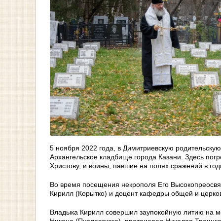
5 ноября 2022 года, в Димитриевскую родительскую
Архангельское кладбище города Казани. Здесь погр
Христову, и воины, павшие на полях сражений в го
Во время посещения некрополя Его Высокопреосвя
Кирилл (Корытко) и доцент кафедры общей и церко
Владыка Кирилл совершил заупокойную литию на м
Никона (Пурлевского), протоиерея Николая Троицко