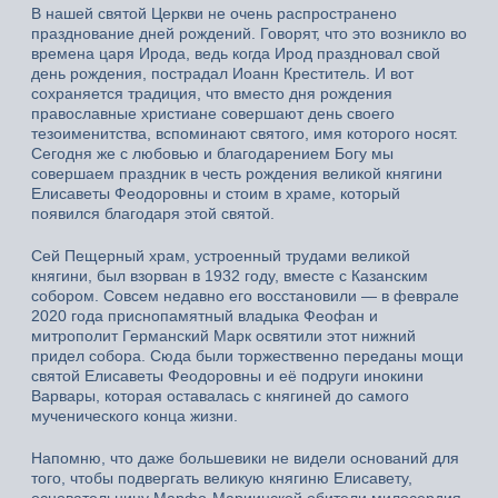
В нашей святой Церкви не очень распространено
празднование дней рождений. Говорят, что это возникло во
времена царя Ирода, ведь когда Ирод праздновал свой
день рождения, пострадал Иоанн Креститель. И вот
сохраняется традиция, что вместо дня рождения
православные христиане совершают день своего
тезоименитства, вспоминают святого, имя которого носят.
Сегодня же с любовью и благодарением Богу мы
совершаем праздник в честь рождения великой княгини
Елисаветы Феодоровны и стоим в храме, который
появился благодаря этой святой.
Сей Пещерный храм, устроенный трудами великой
княгини, был взорван в 1932 году, вместе с Казанским
собором. Совсем недавно его восстановили — в феврале
2020 года приснопамятный владыка Феофан и
митрополит Германский Марк освятили этот нижний
придел собора. Сюда были торжественно переданы мощи
святой Елисаветы Феодоровны и её подруги инокини
Варвары, которая оставалась с княгиней до самого
мученического конца жизни.
Напомню, что даже большевики не видели оснований для
того, чтобы подвергать великую княгиню Елисавету,