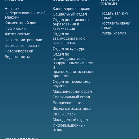
ОНЛАЙН
Новости
Канцелярия епархии
Набережночелнинской
Подать записку
Социальный отдел
епархии
онлайн
Отдел религиозного
Комментарий дня
Поставить свечу
образования и
онлайн
Публикации
катехизации
Нужды храмов
Жития святых
Отдел по
взаимодействию с
Новости митрополии
казачеством
Церковные новости
Отдел по культуре
Фоторепортажи
Отдел по
Видеосюжеты
взаимодействию с
вооруженными силами
и
правоохранительными
органами
Отдел по тюремному
служению
Миссионерский отдел
Епархиальный склад
Воскресная школа
Школа катехизаторов
КЮС «Спас»
Молодежный отдел
Информационный
отдел