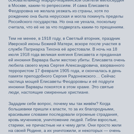
основательницу Марфо-Мариинской обители милосердия
в Москве, каким-то репрессиям. И сама Елисавета
Феодоровна не желала уезжать из страны, хотя по
рождению она была нерусская и могла покинуть пределы
Российского государства. Но она не уехала, поскольку
считала, что её не за что подвергать каким-то прещениям.
Тем не менее, в 1918 году, в Светлый вторник, праздник
Иверской иконы Божией Матери, вскоре после участия в
службе Патриарха Тихона её арестовали. В ночь на 18
июля 1918 года великая княгиня Елисавета и преданная
ей инокиня Варвара были жестоко убиты. Елисавета очень
любила своего мужа Сергея Александровича, взорванного
террористом 17 февраля 1905 года, и скончалась в день
памяти преподобного Сергия Радонежского… Сейчас
частица мощей Елисаветы Феодоровны и её подруги
инокини Варвары покоятся в этом храме. Это святые
люди, настоящие смиренные христиане.
Зададим себе вопрос, почему мы так живём? Когда
большевики пришли к власти, то за их благородными,
красивыми словами последовали огромные страдания,
кровь мучеников, уничтожение людей. Гибли взрослые,
старики, не причастные ни к чему дети. Они просто жили
на своей Родине, а их уничтожили, и некоторых — очень