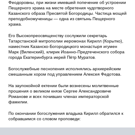
Феодоровны, при жизни имевшей попечение об устроении
Пещерного храма на месте обретения чудотворного
Казанского образа Пресвятой Богородицы. Частица мощей
преподобномученицы — одна из святынь Пещерного
храма.
Его Высокопреосвященству сослужили секретарь
Татарстанской митрополии иеромонах Кирилл (Корытко),
наместник Казанско-Богородицкого монастыря игумен
Марк (Виленский), клирик Иоанно-Предтеченского собора
города Екатеринбурга иерей Пётр Муратов.
Богослужебные песнопения исполнялись архиерейским
смешанным хором под управлением Алексея Федотова.
На заупокойной ектении были вознесены молитвенные
прошения о великом князе Сергее Александровиче
Романове и всех почивших членах императорской
фамилии.
По окончании богослужения владыка Кирилл обратился к
собравшимся со словом проповеди: