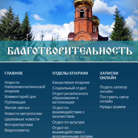
ГЛАВНОЕ
ОТДЕЛЫ ЕПАРХИИ
ЗАПИСКИ
ОНЛАЙН
Новости
Канцелярия епархии
Набережночелнинской
Подать записку
Социальный отдел
епархии
онлайн
Отдел религиозного
Комментарий дня
Поставить свечу
образования и
онлайн
Публикации
катехизации
Нужды храмов
Жития святых
Отдел по
взаимодействию с
Новости митрополии
казачеством
Церковные новости
Отдел по культуре
Фоторепортажи
Отдел по
Видеосюжеты
взаимодействию с
вооруженными силами