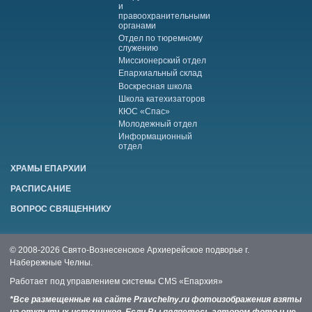
и
правоохранительными
органами
Отдел по тюремному
служению
Миссионерский отдел
Епархиальный склад
Воскресная школа
Школа катехизаторов
КЮС «Спас»
Молодежный отдел
Информационный
отдел
ХРАМЫ ЕПАРХИИ
РАСПИСАНИЕ
ВОПРОС СВЯЩЕННИКУ
© 2008-2026 Свято-Вознесенское Архиерейское подворье г.
Набережные Челны.
Работает под управлением системы
CMS «Епархия»
*Все размещенные на сайте Pravchelny.ru фотоизображения взяты
из открытых источников. Если Вы являетесь автором фото и не