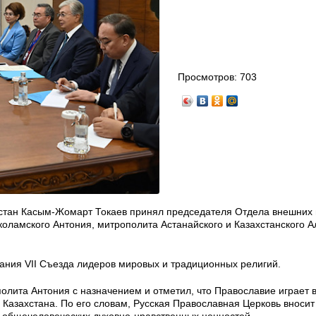
Просмотров:
703
ахстан Касым-Жомарт Токаев принял председателя Отдела внешних
оламского Антония, митрополита Астанайского и Казахстанского А
дания VII Съезда лидеров мировых и традиционных религий.
полита Антония с назначением и отметил, что Православие играет
 Казахстана. По его словам, Русская Православная Церковь вноси