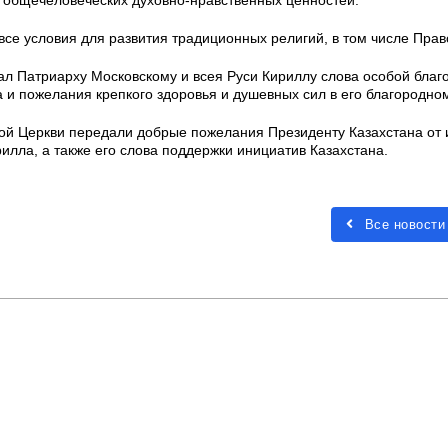
е общечеловеческих духовно-нравственных ценностей.
 все условия для развития традиционных религий, в том числе Прав
л Патриарху Московскому и всея Руси Кириллу слова особой благ
 и пожелания крепкого здоровья и душевных сил в его благородно
ой Церкви передали добрые пожелания Президенту Казахстана от
илла, а также его слова поддержки инициатив Казахстана.
Все новости