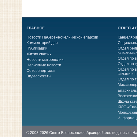
ГЛАВНОЕ
ОТДЕЛЫ 
Новости Набережночелнинской епархии
Канцеляри
Комментарий дня
Социальны
Публикации
Отдел рел
катехизац
Жития святых
Отдел по 
Новости митрополии
Отдел по к
Церковные новости
Отдел по 
Фоторепортажи
силами и 
Видеосюжеты
Отдел по 
Миссионер
Епархиаль
Воскресна
Школа кат
КЮС «Спа
Молодежн
Информац
© 2008-2026 Свято-Вознесенское Архиерейское подворье г. 