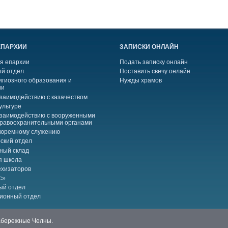
ЕПАРХИИ
ЗАПИСКИ ОНЛАЙН
я епархии
Подать записку онлайн
й отдел
Поставить свечу онлайн
игиозного образования и
Нужды храмов
ии
взаимодействию с казачеством
ультуре
взаимодействию с вооруженными
правоохранительными органами
тюремному служению
ский отдел
ный склад
я школа
ехизаторов
с»
ый отдел
ионный отдел
Набережные Челны.