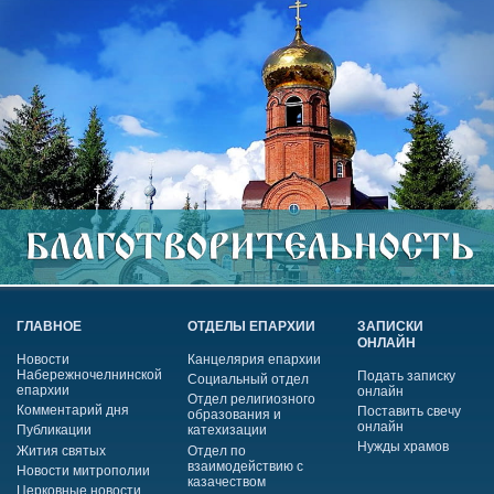
ГЛАВНОЕ
ОТДЕЛЫ ЕПАРХИИ
ЗАПИСКИ
ОНЛАЙН
Новости
Канцелярия епархии
Набережночелнинской
Подать записку
Социальный отдел
епархии
онлайн
Отдел религиозного
Комментарий дня
Поставить свечу
образования и
онлайн
Публикации
катехизации
Нужды храмов
Жития святых
Отдел по
взаимодействию с
Новости митрополии
казачеством
Церковные новости