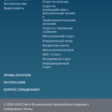
Отдел по культуре
Фоторепортажи
Отдел по
Видеосюжеты
взаимодействию с
вооруженными силами
и
правоохранительными
органами
Отдел по тюремному
служению
Миссионерский отдел
Епархиальный склад
Воскресная школа
Школа катехизаторов
КЮС «Спас»
Молодежный отдел
Информационный
отдел
ХРАМЫ ЕПАРХИИ
РАСПИСАНИЕ
ВОПРОС СВЯЩЕННИКУ
© 2008-2026 Свято-Вознесенское Архиерейское подворье г.
Набережные Челны.