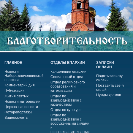
ГЛАВНОЕ
ОТДЕЛЫ ЕПАРХИИ
ЗАПИСКИ
ОНЛАЙН
Новости
Канцелярия епархии
Набережночелнинской
Подать записку
Социальный отдел
епархии
онлайн
Отдел религиозного
Комментарий дня
Поставить свечу
образования и
онлайн
Публикации
катехизации
Нужды храмов
Жития святых
Отдел по
взаимодействию с
Новости митрополии
казачеством
Церковные новости
Отдел по культуре
Фоторепортажи
Отдел по
Видеосюжеты
взаимодействию с
вооруженными силами
и
правоохранительными