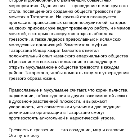
Стороны договорились о дальнейших совместных
мероприятиях. Одно из них — проведение в мае круглого
стола, посвященного созданию обществ трезвости при
мечетях в Татарстане. На круглый стол планируется
пригласить православных священнослужителей, которые
на своих приходах уже ведут трезвенную работу, и имамов
мечетей, в которых планируется открыть общества
трезвости, а также лидеров православных и исламских
молодежных организаций. Заместитель муфтия
Татарстана Илдар хазрат Баязитов отметил
положительный опыт казанского епархиального общества
«Трезвение» и высказал пожелание в последующем
открыть мусульманские общества трезвости в каждом
районе Татарстана, чтобы помогать людям в утверждении
трезвого образа жизни.
Православные и мусульмане считают, что корни пьянства,
наркомании, табакокурения и других зависимостей лежат
в духовно-нравственной плоскости, и выражают
уверенность, что совместными усилиями две ведущие
религиозные организации в Татарстане смогут
противостоять алкогольной и наркотической угрозе.
Трезвость и трезвение — это созидание, мир и согласие!
Это путь к Богу!