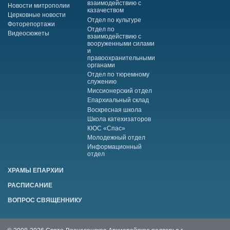
взаимодействию с
Новости митрополии
казачеством
Церковные новости
Отдел по культуре
Фоторепортажи
Отдел по
Видеосюжеты
взаимодействию с
вооруженными силами
и
правоохранительными
органами
Отдел по тюремному
служению
Миссионерский отдел
Епархиальный склад
Воскресная школа
Школа катехизаторов
КЮС «Спас»
Молодежный отдел
Информационный
отдел
ХРАМЫ ЕПАРХИИ
РАСПИСАНИЕ
ВОПРОС СВЯЩЕННИКУ