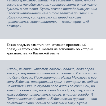
нашего греховного тела? Мы забываем о том, что на
земле мы находимся лишь короткое время и нам нужно
думать о вечности. Пусть святая преподобномученица
Евдокия напоминает нам о том великом призвании и
обязанностях, которые лежат перед каждым
православным христианином»,
— сказал правящий
архиерей.
Также владыка отметил, что, отмечая престольный
праздник этого храма, нельзя не вспомнить об истории
христианства на Казанской земле.
«Люди, жившие, кажется, совсем недавно, вели образ
жизни, совершенно отличный от нашего. У них и лица-
то были другие. Посмотрите на Ивана Михляева и его
жену Евдокию, построивших храм, в котором мы сейчас
находимся. Они не скупали себе виллы за границей, но
жили для вечности, приносили Господу жертву, строя
красивейшие православные храмы в нашем городе. И
Петропавловский собор, и Евдокиевская церковь
—
это
памятники любви семьи Михляевых к Богу. Будем