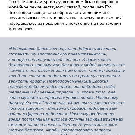
По окончании Литургии духовенством было совершено
молебное пение чествуемой святой, после чего Его
Высокопреосвященство обратился к молящимся с
поучительным словом и рассказал, почему память о ней
передавалась из поколения в поколение на протяжении
многих веков.
«Подвижники благочестия, преподобные и мученики
сохраняли ту апостольскую преемственность,
которую они получили от Господа. И время здесь
безвластно, потому что для таких людей времени нет.
Память о ней напоминает нам о том, что мы должны в
какой-то степени подражать ее примеру сохранения
верности Христу. Преподобномученица Евдокия
подвигом добрым подвизалась: она победила в себе
телесные и душевные страсти, и, кроме того, она
через мучения и страдания уневестилась Небесному
Жениху Христу Спасителю. Иного пути у человека нет.
Господь говорит: «Многими скорбями подобает вам
войти в Царство Небесное». Поэтому особенно во
время поста мы как никогда должны задумываться над
смыслом нашего земного бытия. Неужели мы живем
только для того, чтобы удовлетворять запросы