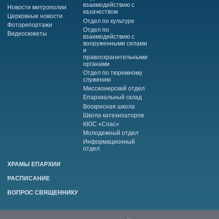
взаимодействию с
Новости митрополии
казачеством
Церковные новости
Отдел по культуре
Фоторепортажи
Отдел по
Видеосюжеты
взаимодействию с
вооруженными силами
и
правоохранительными
органами
Отдел по тюремному
служению
Миссионерский отдел
Епархиальный склад
Воскресная школа
Школа катехизаторов
КЮС «Спас»
Молодежный отдел
Информационный
отдел
ХРАМЫ ЕПАРХИИ
РАСПИСАНИЕ
ВОПРОС СВЯЩЕННИКУ