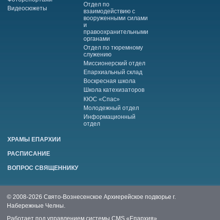
Отдел по
Видеосюжеты
взаимодействию с
вооруженными силами
и
правоохранительными
органами
Отдел по тюремному
служению
Миссионерский отдел
Епархиальный склад
Воскресная школа
Школа катехизаторов
КЮС «Спас»
Молодежный отдел
Информационный
отдел
ХРАМЫ ЕПАРХИИ
РАСПИСАНИЕ
ВОПРОС СВЯЩЕННИКУ
© 2008-2026 Свято-Вознесенское Архиерейское подворье г.
Набережные Челны.
Работает под управлением системы
CMS «Епархия»