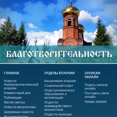
ГЛАВНОЕ
ОТДЕЛЫ ЕПАРХИИ
ЗАПИСКИ
ОНЛАЙН
Новости
Канцелярия епархии
Набережночелнинской
Подать записку
Социальный отдел
епархии
онлайн
Отдел религиозного
Комментарий дня
Поставить свечу
образования и
онлайн
Публикации
катехизации
Нужды храмов
Жития святых
Отдел по
взаимодействию с
Новости митрополии
казачеством
Церковные новости
Отдел по культуре
Фоторепортажи