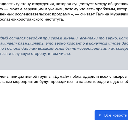
одолеть ту стену отчуждения, которая существует между общество
угу — людям верующим и ученым, потому что есть проблемы, котор
твенных исследовательских программ», — считает Галина Муравчик
ославно-христианского института.
ждый остался сегодня при своем мнении, все-таки то зерно, кот
 начинает размышлять, это зерно когда-то в конечном итоге дас
что Господь дал нам возможность быть «совершенным, как сове
ся и в лучшую сторону, в том числе.
лены инициативной группы «Думай» поблагодарили всех спикеров 
альные мероприятия будут проводиться в нашем городе и в дальн
Все новости