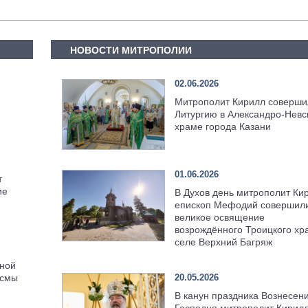
НОВОСТИ МИТРОПОЛИИ
02.06.2026
Митрополит Кирилл соверши
Литургию в Александро-Невс
храме города Казани
01.06.2026
т
ие
В Духов день митрополит Ки
епископ Мефодий совершил
великое освящение
возрождённого Троицкого хр
селе Верхний Багряж
нной
20.05.2026
осмы
В канун праздника Вознесен
Господня митрополит Кирил