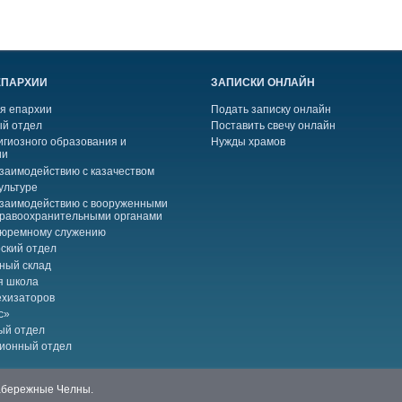
ЕПАРХИИ
ЗАПИСКИ ОНЛАЙН
я епархии
Подать записку онлайн
й отдел
Поставить свечу онлайн
игиозного образования и
Нужды храмов
ии
взаимодействию с казачеством
ультуре
взаимодействию с вооруженными
правоохранительными органами
тюремному служению
ский отдел
ный склад
я школа
ехизаторов
с»
ый отдел
ионный отдел
Набережные Челны.