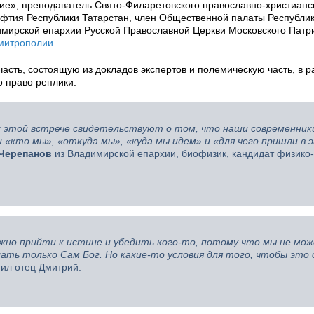
ие», преподаватель Свято-Филаретовского православно-христианс
уфтия Республики Татарстан, член Общественной палаты Республи
имирской епархии Русской Православной Церкви Московского Патр
 митрополии
.
сть, состоящую из докладов экспертов и полемическую часть, в р
о право реплики.
 этой встрече свидетельствуют о том, что наши современники
«кто мы», «откуда мы», «куда мы идем» и «для чего пришли в
Черепанов
из Владимирской епархии, биофизик, кандидат физико-
жно прийти к истине и убедить кого-то, потому что мы не мо
ать только Сам Бог. Но какие-то условия для того, чтобы это 
ил отец Дмитрий.