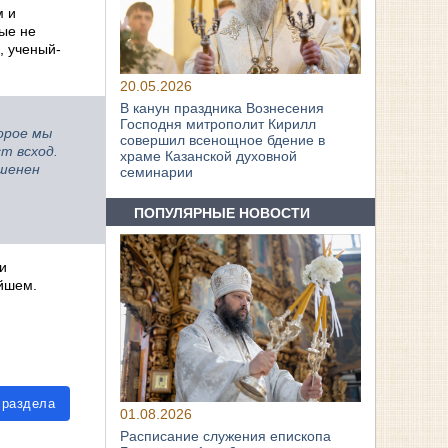
м и
ые не
, ученый-
20.05.2026
В канун праздника Вознесения
Господня митрополит Кирилл
орое мы
совершил всенощное бдение в
т всход.
храме Казанской духовной
ршенен
семинарии
ПОПУЛЯРНЫЕ НОВОСТИ
и
ейшем.
 раздела
01.08.2026
Расписание служения епископа