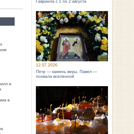
Гавриила с 1 по 2 августа
л
ком
12.07.2026
Петр — камень веры, Павел —
похвала вселенной
рилл и
и
ама в
ия
л