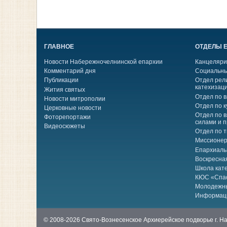
ГЛАВНОЕ
ОТДЕЛЫ 
Новости Набережночелнинской епархии
Канцеляри
Комментарий дня
Социальны
Публикации
Отдел рел
катехизац
Жития святых
Отдел по 
Новости митрополии
Отдел по к
Церковные новости
Отдел по 
Фоторепортажи
силами и 
Видеосюжеты
Отдел по 
Миссионер
Епархиаль
Воскресна
Школа кат
КЮС «Спа
Молодежн
Информац
© 2008-2026 Свято-Вознесенское Архиерейское подворье г. 