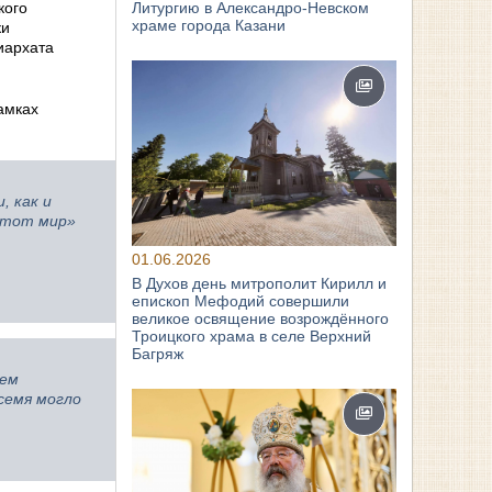
Литургию в Александро-Невском
кого
храме города Казани
ки
иархата
амках
, как и
 этот мир»
01.06.2026
В Духов день митрополит Кирилл и
епископ Мефодий совершили
великое освящение возрождённого
Троицкого храма в селе Верхний
Багряж
жем
семя могло