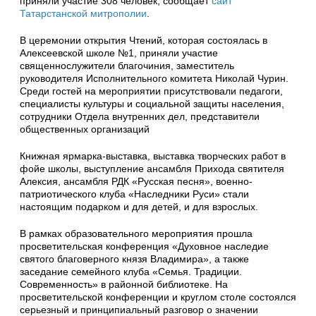
приняли участие 308 человек, сообщает
сайт
Татарстанской митрополии
.
В церемонии открытия Чтений, которая состоялась в
Алексеевской школе №1, приняли участие
священнослужители благочиния, заместитель
руководителя Исполнительного комитета Николай Чурин.
Среди гостей на мероприятии присутствовали педагоги,
специалисты культуры и социальной защиты населения,
сотрудники Отдела внутренних дел, представители
общественных организаций
Книжная ярмарка-выставка, выставка творческих работ в
фойе школы, выступление ансамбля Прихода святителя
Алексия, ансамбля РДК «Русская песня», военно-
патриотического клуба «Наследники Руси» стали
настоящим подарком и для детей, и для взрослых.
В рамках образовательного мероприятия прошла
просветительская конференция «Духовное наследие
святого благоверного князя Владимира», а также
заседание семейного клуба «Семья. Традиции.
Современность» в районной библиотеке. На
просветительской конференции и круглом столе состоялся
серьезный и принципиальный разговор о значении