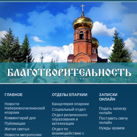
ГЛАВНОЕ
ОТДЕЛЫ ЕПАРХИИ
ЗАПИСКИ
ОНЛАЙН
Новости
Канцелярия епархии
Набережночелнинской
Подать записку
Социальный отдел
епархии
онлайн
Отдел религиозного
Комментарий дня
Поставить свечу
образования и
онлайн
Публикации
катехизации
Нужды храмов
Жития святых
Отдел по
взаимодействию с
Новости митрополии