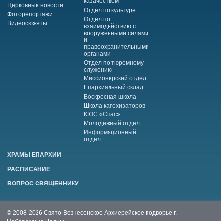
казачеством
Церковные новости
Отдел по культуре
Фоторепортажи
Отдел по
Видеосюжеты
взаимодействию с
вооруженными силами
и
правоохранительными
органами
Отдел по тюремному
служению
Миссионерский отдел
Епархиальный склад
Воскресная школа
Школа катехизаторов
КЮС «Спас»
Молодежный отдел
Информационный
отдел
ХРАМЫ ЕПАРХИИ
РАСПИСАНИЕ
ВОПРОС СВЯЩЕННИКУ
© 2008-2026 Свято-Вознесенское Архиерейское подворье г.