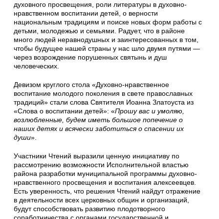
духовного просвещения, роли литературы в духовно-
нравственном воспитании детей, о верности
национальным традициям и поиске новых форм работы с
детьми, молодежью и семьями. Радует, что в районе
много людей неравнодушных и заинтересованных в том,
чтобы будущее нашей страны у нас шло двумя путями —
через возрождение порушенных святынь и душ
человеческих.
Девизом круглого стола «Духовно-нравственное
воспитание молодого поколения в свете православных
традиций» стали слова Святителя Иоанна Златоуста из
«Слова о воспитании детей»: «
Прошу вас и умоляю,
возлюбленные, будем иметь большое попечение о
наших детях и всячески заботиться о спасении их
души
».
Участники Чтений выразили ценную инициативу по
рассмотрению возможности Исполнительной властью
района разработки муниципальной программы духовно-
нравственного просвещения и воспитания алексеевцев.
Есть уверенность, что решения Чтений найдут отражение
в деятельности всех церковных общин и организаций,
будут способствовать развитию плодотворного
соработничества с органами государственной и