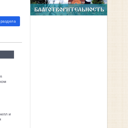
 раздела
л
ком
рилл и
и