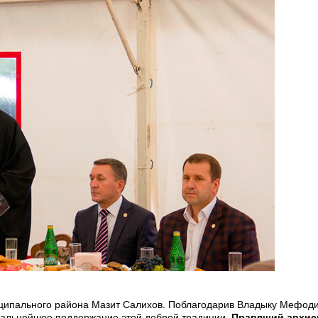
иципального района Мазит Салихов. Поблагодарив Владыку Мефоди
дальнейшее поддержание этой доброй традиции.
Правящий архие