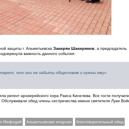
ой защиты г. Альметьевска
Закирян Шакирянов
, а председатель
одчеркнула важность данного события:
ствуют, что они не забыты обществом и нужны ему».
ла регент архиерейского хора Раиса Киселева. Все гости получил
 Обслуживали обед члены сестричества имени святителя Луки Вой
оп Мефодий
Альметьевская епархия
благотворительный обед