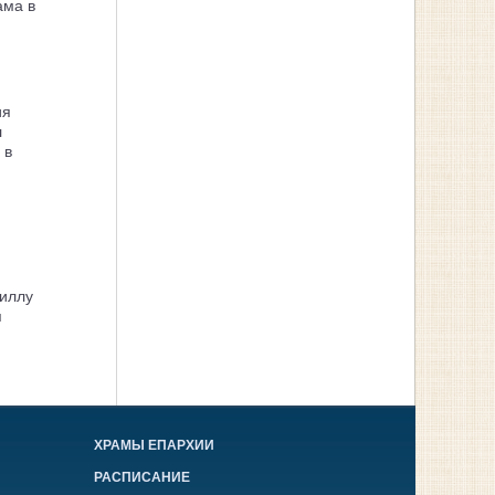
ама в
ия
л
 в
иллу
я
ХРАМЫ ЕПАРХИИ
РАСПИСАНИЕ