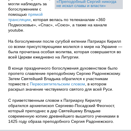
«Преподобный Сергий никогда
могли наблюдать за
не искал славы и власти»
богослужением с
помощью
прямой
трансляции
, которая велась по телеканалам «360
Подмосковье», «Спас», «Союз», а также на канале
youtube.
На богослужении после сугубой ектении Патриарх Кирилл
со всеми присутствующими молился о мире на Украине —
была прочитана особая молитва, которая совершается во
всей Церкви ежедневно на Литургии.
В конце праздничного богослужения духовенством было
пропето славление преподобному Сергию Радонежскому.
Затем Святейший Владыка обратился к участникам
торжеств с
Первосвятительским словом
, в котором
раскрыл значение чествуемого святого для всей Руси.
С приветственным словом к Патриарху Кириллу
обратился архиепископ Сергиево-Посадский Феогност,
который преподнес в дар Святейшему Владыке
современную копию древнейшего вышитого учениками в
1425 году образа преподобного Сергия Радонежского.