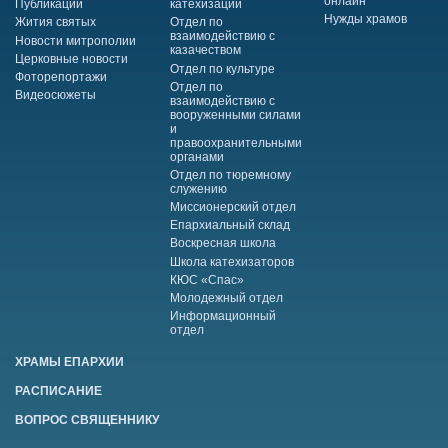
онлайн
Публикации
катехизации
Нужды храмов
Жития святых
Отдел по
взаимодействию с
Новости митрополии
казачеством
Церковные новости
Отдел по культуре
Фоторепортажи
Отдел по
Видеосюжеты
взаимодействию с
вооруженными силами
и
правоохранительными
органами
Отдел по тюремному
служению
Миссионерский отдел
Епархиальный склад
Воскресная школа
Школа катехизаторов
КЮС «Спас»
Молодежный отдел
Информационный
отдел
ХРАМЫ ЕПАРХИИ
РАСПИСАНИЕ
ВОПРОС СВЯЩЕННИКУ