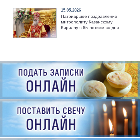
семинарии
15.05.2026
Патриаршее поздравление
митрополиту Казанскому
Кириллу с 65-летием со дня
рождения