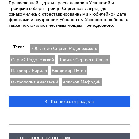
Православной Церкви проследовали в Успенский и
Троицкий соборы Троице-Сергиевой лавры, где
ознакомились с отреставрированными к юбилейной дате
фресками и внутренним убранством Успенского собора, а
также поклонились честным мощам Преподобного.
Теги:
700-летие Сергия Радонежского
Сергий Радонежский
Троице-Сергиева Лавра
Патриарх Кирилл
Владимир Путин
митрополит Анастасий
епископ Мефодий
Все новости раздела
ЕЩЕ НОВОСТИ ПО ТЕМЕ