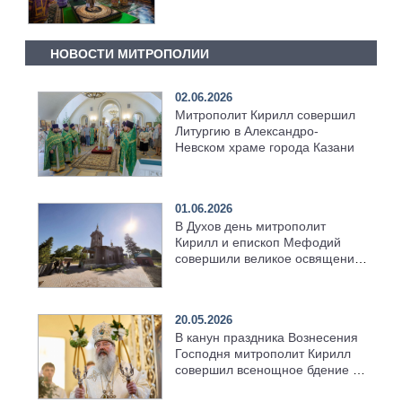
Церкви за Литургией в Храме
Христа Спасителя
НОВОСТИ МИТРОПОЛИИ
02.06.2026
Митрополит Кирилл совершил
Литургию в Александро-
Невском храме города Казани
01.06.2026
В Духов день митрополит
Кирилл и епископ Мефодий
совершили великое освящение
возрождённого Троицкого
храма в селе Верхний Багряж
20.05.2026
В канун праздника Вознесения
Господня митрополит Кирилл
совершил всенощное бдение в
храме Казанской духовной