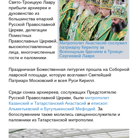
Свято-Троицкую Лавру
прибыли архиереи и
духовенство из
большинства епархий
Русской Православной
Церкви, делегации
Поместных
Православных Церквей,
Митрополит Анастасий сослужил
высокопоставленные
патриарху Кириллу за
Всенощным бдением в Троице-
лица, многочисленные
Сергиевой Лавре
гости и паломники.
Праздничная Божественная литургия прошла на Соборной
лаврской площади, которую возглавил Святейший
Патриарх Московский и всея Руси Кирилл.
Среди сонма архиереев, сослужащих Предстоятелю
Русской Православной Церкви, были
митрополит
Казанский и Татарстанский Анастасий
и
епископ
Альметьевский и Бугульминский Мефодий
. За
богослужением также молились священнослужители и
паломники из Татарстанской митрополии.