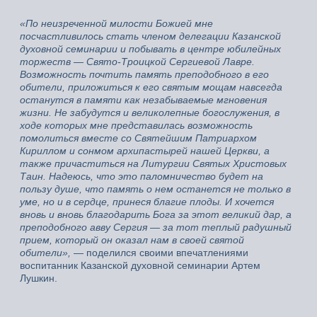
«По неизреченной милости Божией мне
посчастливилось стать членом делегации Казанской
духовной семинарии и побывать в центре юбилейных
торжеств — Свято-Троицкой Сергиевой Лавре.
Возможность почтить память преподобного в его
обители, приложиться к его святым мощам навсегда
останутся в памяти как незабываемые мгновения
жизни. Не забудутся и великолепные богослужения, в
ходе которых мне представилась возможность
помолиться вместе со Святейшим Патриархом
Кириллом и сонмом архипастырей нашей Церкви, а
также причаститься на Литургии Святых Христовых
Таин. Надеюсь, что это паломничество будет на
пользу душе, что память о нем останется не только в
уме, но и в сердце, принеся благие плоды. И хочется
вновь и вновь благодарить Бога за этот великий дар, а
преподобного авву Сергия — за тот теплый радушный
прием, который он оказал нам в своей святой
обители»,
— поделился своими впечатлениями
воспитанник Казанской духовной семинарии Артем
Лушкин.