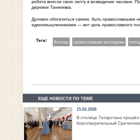
ребята внесли свою лепту в возведение часовни. П
деревни Танкеевка.
Духовно обогатиться самим, быть православными не
единомышленниками — вот цель православного по
Теги:
Болгар
православная молодежь
похо
ЕЩЕ НОВОСТИ ПО ТЕМЕ
15.02.2026
В столице Татарстана прошёл 
благотворительный Сретенски