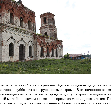
ле села Гусиха Спасского района. Здесь молодые люди установили
рганизован субботник в разрушающемся храме. В назначенное врем
тали очищать алтарь. Затем загородили доступ в храм пасущимся ж
ятный молебен в самом храме — впервые за многие десятилетия. П
аста, так и подрастающее поколение. Таким образом положено нач