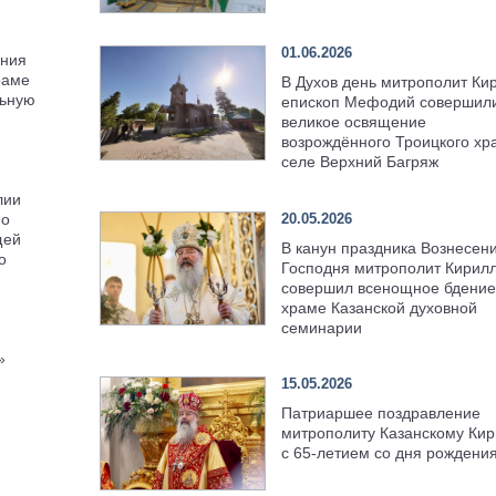
01.06.2026
ения
раме
В Духов день митрополит Ки
льную
епископ Мефодий совершил
великое освящение
возрождённого Троицкого хр
селе Верхний Багряж
лии
20.05.2026
по
щей
В канун праздника Вознесен
о
Господня митрополит Кирил
совершил всенощное бдение
храме Казанской духовной
семинарии
»
15.05.2026
Патриаршее поздравление
митрополиту Казанскому Кир
с 65-летием со дня рождени