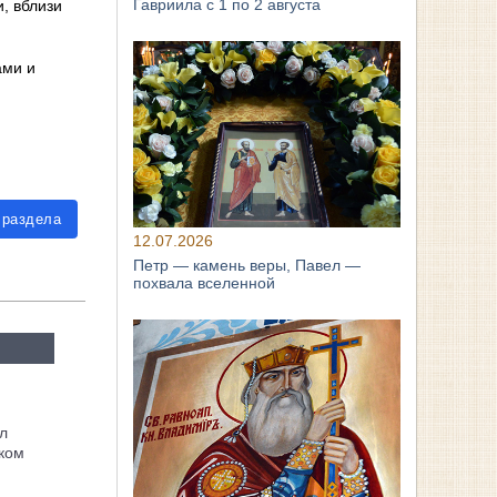
Гавриила с 1 по 2 августа
, вблизи
ами и
 раздела
12.07.2026
Петр — камень веры, Павел —
похвала вселенной
л
ком