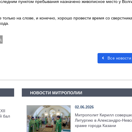
оследним пунктом пребывания назначено живописное место у Волги
 только на слове, и конечно, хорошо провести время со сверстник
хода.
д
Все новости
НОВОСТИ МИТРОПОЛИИ
02.06.2026
XII
Митрополит Кирилл соверши
й бал
Литургию в Александро-Невс
храме города Казани