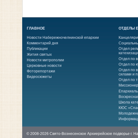
ГЛАВНОЕ
ОТДЕЛЫ 
Новости Набережночелнинской епархии
Канцеляри
Комментарий дня
Социальны
Публикации
Отдел рел
катехизац
Жития святых
Отдел по 
Новости митрополии
Отдел по к
Церковные новости
Отдел по 
Фоторепортажи
силами и 
Видеосюжеты
Отдел по 
Миссионер
Епархиаль
Воскресна
Школа кат
КЮС «Спа
Молодежн
Информац
© 2008-2026 Свято-Вознесенское Архиерейское подворье г. 