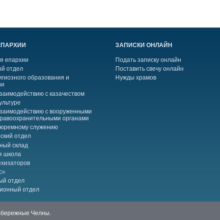
ЕПАРХИИ
ЗАПИСКИ ОНЛАЙН
я епархии
Подать записку онлайн
й отдел
Поставить свечу онлайн
игиозного образования и
Нужды храмов
ии
взаимодействию с казачеством
ультуре
взаимодействию с вооруженными
правоохранительными органами
тюремному служению
ский отдел
ный склад
я школа
ехизаторов
с»
ый отдел
ионный отдел
Набережные Челны.