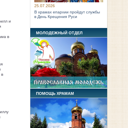
25.07.2026
В храмах епархии пройдут службы
в День Крещения Руси
рилл и
и
МОЛОДЕЖНЫЙ ОТДЕЛ
ама в
ия
л
 в
ПОМОЩЬ ХРАМАМ
иллу
я