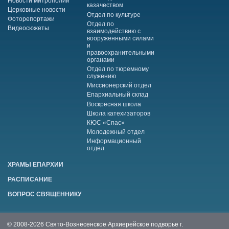
Новости митрополии
казачеством
Церковные новости
Отдел по культуре
Фоторепортажи
Отдел по
Видеосюжеты
взаимодействию с
вооруженными силами
и
правоохранительными
органами
Отдел по тюремному
служению
Миссионерский отдел
Епархиальный склад
Воскресная школа
Школа катехизаторов
КЮС «Спас»
Молодежный отдел
Информационный
отдел
ХРАМЫ ЕПАРХИИ
РАСПИСАНИЕ
ВОПРОС СВЯЩЕННИКУ
© 2008-2026 Свято-Вознесенское Архиерейское подворье г.