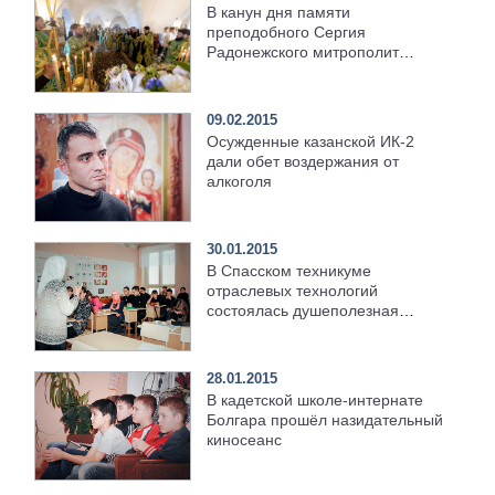
В канун дня памяти
преподобного Сергия
Радонежского митрополит
Кирилл совершил всенощное
бдение в Свияжском Иоанно-
Предтеченском монастыре
09.02.2015
Осужденные казанской ИК-2
дали обет воздержания от
алкоголя
30.01.2015
В Спасском техникуме
отраслевых технологий
состоялась душеполезная
встреча
28.01.2015
В кадетской школе-интернате
Болгара прошёл назидательный
киносеанс