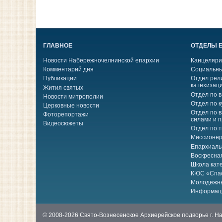
ГЛАВНОЕ
ОТДЕЛЫ 
Новости Набережночелнинской епархии
Канцеляри
Комментарий дня
Социальны
Публикации
Отдел рел
катехизац
Жития святых
Отдел по 
Новости митрополии
Отдел по к
Церковные новости
Отдел по 
Фоторепортажи
силами и 
Видеосюжеты
Отдел по 
Миссионер
Епархиаль
Воскресна
Школа кат
КЮС «Спа
Молодежн
Информац
© 2008-2026 Свято-Вознесенское Архиерейское подворье г. 