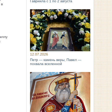
Гавриила с 1 по 2 августа
 в
иллу
я
12.07.2026
Петр — камень веры, Павел —
похвала вселенной