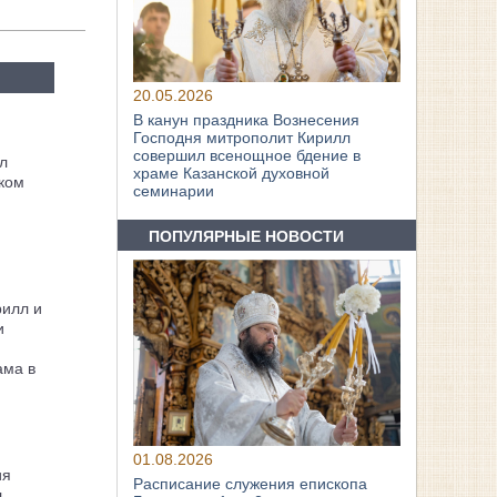
20.05.2026
В канун праздника Вознесения
Господня митрополит Кирилл
совершил всенощное бдение в
л
храме Казанской духовной
ком
семинарии
ПОПУЛЯРНЫЕ НОВОСТИ
рилл и
и
ама в
01.08.2026
ия
Расписание служения епископа
л