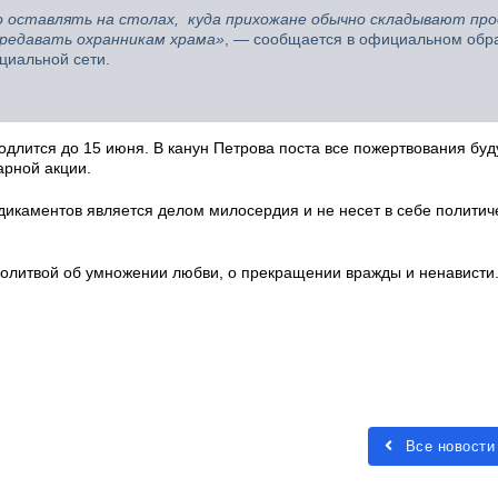
 оставлять на столах, куда прихожане обычно складывают про
ередавать охранникам храма»
, — сообщается в официальном об
циальной сети.
длится до 15 июня. В канун Петрова поста все пожертвования буд
рной акции.
дикаментов является делом милосердия и не несет в себе политич
олитвой об умножении любви, о прекращении вражды и ненависти
Все новости