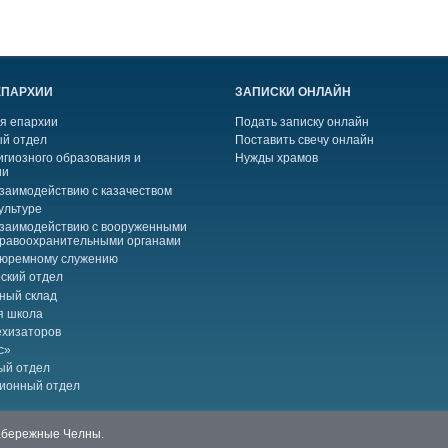
ЕПАРХИИ
ЗАПИСКИ ОНЛАЙН
я епархии
Подать записку онлайн
й отдел
Поставить свечу онлайн
игиозного образования и
Нужды храмов
ии
взаимодействию с казачеством
ультуре
взаимодействию с вооруженными
правоохранительными органами
тюремному служению
ский отдел
ный склад
я школа
ехизаторов
с»
ый отдел
ионный отдел
Набережные Челны.