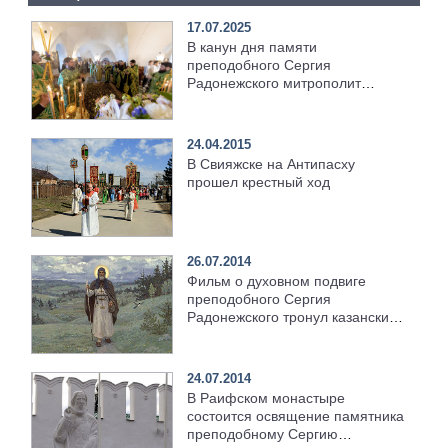
17.07.2025
В канун дня памяти
преподобного Сергия
Радонежского митрополит
Кирилл совершил всенощное
бдение в Свияжском Иоанно-
Предтеченском монастыре
24.04.2015
В Свияжске на Антипасху
прошел крестный ход
26.07.2014
Фильм о духовном подвиге
преподобного Сергия
Радонежского тронул казанских
зрителей
24.07.2014
В Раифском монастыре
состоится освящение памятника
преподобному Сергию