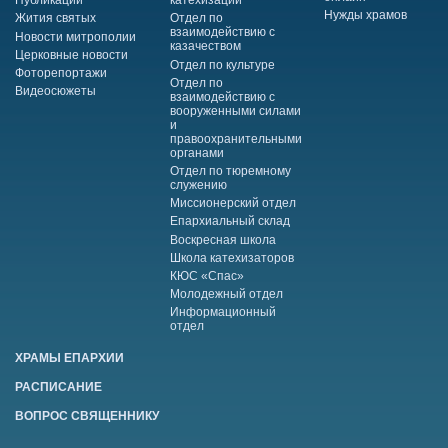
Публикации
катехизации
Нужды храмов
Жития святых
Отдел по
взаимодействию с
Новости митрополии
казачеством
Церковные новости
Отдел по культуре
Фоторепортажи
Отдел по
Видеосюжеты
взаимодействию с
вооруженными силами
и
правоохранительными
органами
Отдел по тюремному
служению
Миссионерский отдел
Епархиальный склад
Воскресная школа
Школа катехизаторов
КЮС «Спас»
Молодежный отдел
Информационный
отдел
ХРАМЫ ЕПАРХИИ
РАСПИСАНИЕ
ВОПРОС СВЯЩЕННИКУ