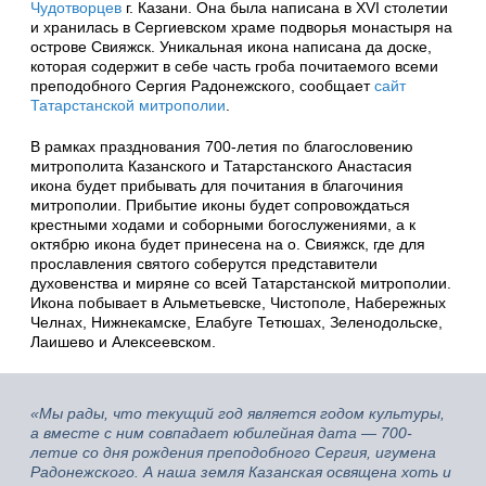
Чудотворцев
г. Казани. Она была написана в XVI столетии
и хранилась в Сергиевском храме подворья монастыря на
острове Свияжск. Уникальная икона написана да доске,
которая содержит в себе часть гроба почитаемого всеми
преподобного Сергия Радонежского, сообщает
сайт
Татарстанской митрополии
.
В рамках празднования 700-летия по благословению
митрополита Казанского и Татарстанского Анастасия
икона будет прибывать для почитания в благочиния
митрополии. Прибытие иконы будет сопровождаться
крестными ходами и соборными богослужениями, а к
октябрю икона будет принесена на о. Свияжск, где для
прославления святого соберутся представители
духовенства и миряне со всей Татарстанской митрополии.
Икона побывает в Альметьевске, Чистополе, Набережных
Челнах, Нижнекамске, Елабуге Тетюшах, Зеленодольске,
Лаишево и Алексеевском.
«Мы рады, что текущий год является годом культуры,
а вместе с ним совпадает юбилейная дата — 700-
летие со дня рождения преподобного Сергия, игумена
Радонежского. А наша земля Казанская освящена хоть и