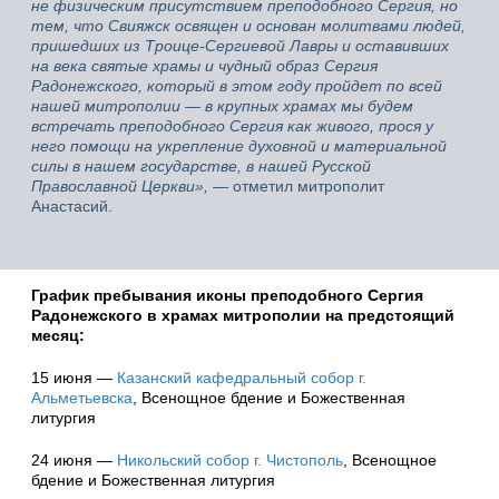
не физическим присутствием преподобного Сергия, но
тем, что Свияжск освящен и основан молитвами людей,
пришедших из Троице-Сергиевой Лавры и оставивших
на века святые храмы и чудный образ Сергия
Радонежского, который в этом году пройдет по всей
нашей митрополии — в крупных храмах мы будем
встречать преподобного Сергия как живого, прося у
него помощи на укрепление духовной и материальной
силы в нашем государстве, в нашей Русской
Православной Церкви»,
— отметил митрополит
Анастасий.
График пребывания иконы преподобного Сергия
Радонежского в храмах митрополии на предстоящий
месяц:
15 июня —
Казанский кафедральный собор г.
Альметьевска
, Всенощное бдение и Божественная
литургия
24 июня —
Никольский собор г. Чистополь
, Всенощное
бдение и Божественная литургия