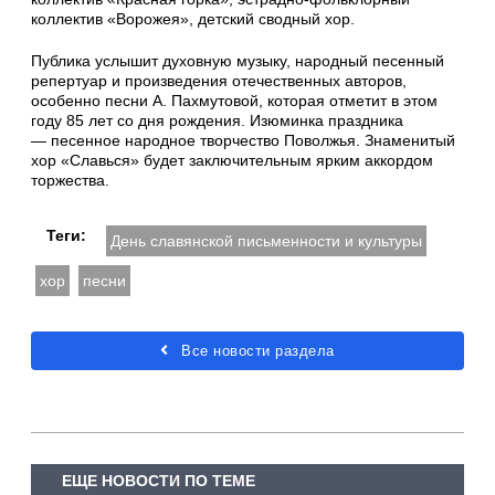
коллектив «Ворожея», детский сводный хор.
Публика услышит духовную музыку, народный песенный
репертуар и произведения отечественных авторов,
особенно песни А. Пахмутовой, которая отметит в этом
году 85 лет со дня рождения. Изюминка праздника
— песенное народное творчество Поволжья. Знаменитый
хор «Славься» будет заключительным ярким аккордом
торжества.
Теги:
День славянской письменности и культуры
хор
песни
Все новости раздела
ЕЩЕ НОВОСТИ ПО ТЕМЕ