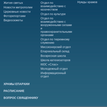
Нужды храмов
Жития святых
Отдел по
взаимодействию с
Новости митрополии
казачеством
Церковные новости
Отдел по культуре
Фоторепортажи
Отдел по
Видеосюжеты
взаимодействию с
вооруженными силами
и
правоохранительными
органами
Отдел по тюремному
служению
Миссионерский отдел
Епархиальный склад
Воскресная школа
Школа катехизаторов
КЮС «Спас»
Молодежный отдел
Информационный
отдел
ХРАМЫ ЕПАРХИИ
РАСПИСАНИЕ
ВОПРОС СВЯЩЕННИКУ