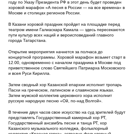
году по Указу Президента РФ в этот день будет проведен
хоровой марафон «А песня в России — на все времена» в
Москве и столицах регионов России.
В Казани хоровой праздник пройдет на площадке перед
театром имени Галиаскара Камала — здесь пересекаются
пути культур всех наций и вероисповеданий главного
города Татарстана.
Открытие мероприятия начнется за полчаса до
концертной программы. Хоровой марафон возьмет старт в
12.00, одновременно с началом праздника в Москве под
приветственное слово Святейшего Патриарха Московского
и всея Руси Кирилла.
Затем сводный хор Казанской епархии исполнит тропарь
Пасхи на греческом, латинском и славянском языках.
Затем мужской коллектив церковного хора исполнит
русскую народную песню «Ой, по-над Волгой».
В течение двух часов свое искусство на суд зрителей будут
представлять Государственный камерный хор РТ,
Государственный ансамбль песни и танца РТ, хор
Казанского музыкального колледжа, фольклорный
коллектив «Красная горка», эстрадно-фольклорный