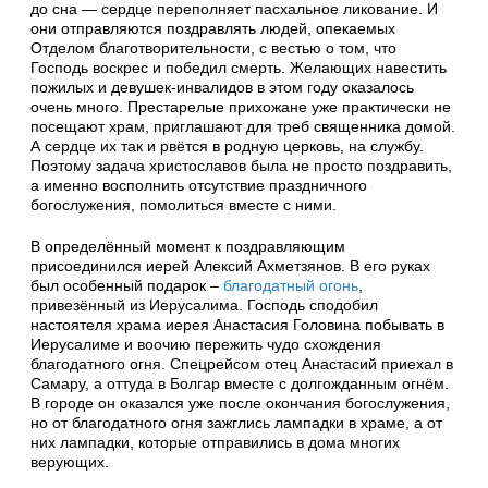
до сна — сердце переполняет пасхальное ликование. И
они отправляются поздравлять людей, опекаемых
Отделом благотворительности, с вестью о том, что
Господь воскрес и победил смерть. Желающих навестить
пожилых и девушек-инвалидов в этом году оказалось
очень много. Престарелые прихожане уже практически не
посещают храм, приглашают для треб священника домой.
А сердце их так и рвётся в родную церковь, на службу.
Поэтому задача христославов была не просто поздравить,
а именно восполнить отсутствие праздничного
богослужения, помолиться вместе с ними.
В определённый момент к поздравляющим
присоединился иерей Алексий Ахметзянов. В его руках
был особенный подарок –
благодатный огонь
,
привезённый из Иерусалима. Господь сподобил
настоятеля храма иерея Анастасия Головина побывать в
Иерусалиме и воочию пережить чудо схождения
благодатного огня. Спецрейсом отец Анастасий приехал в
Самару, а оттуда в Болгар вместе с долгожданным огнём.
В городе он оказался уже после окончания богослужения,
но от благодатного огня зажглись лампадки в храме, а от
них лампадки, которые отправились в дома многих
верующих.