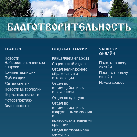
ГЛАВНОЕ
ОТДЕЛЫ ЕПАРХИИ
ЗАПИСКИ
ОНЛАЙН
Новости
Канцелярия епархии
Набережночелнинской
Подать записку
Социальный отдел
епархии
онлайн
Отдел религиозного
Комментарий дня
Поставить свечу
образования и
онлайн
Публикации
катехизации
Нужды храмов
Жития святых
Отдел по
взаимодействию с
Новости митрополии
казачеством
Церковные новости
Отдел по культуре
Фоторепортажи
Отдел по
Видеосюжеты
взаимодействию с
вооруженными силами
и
правоохранительными
органами
Отдел по тюремному
служению