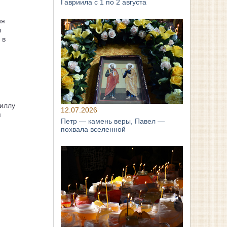
Гавриила с 1 по 2 августа
ия
л
 в
иллу
12.07.2026
я
Петр — камень веры, Павел —
похвала вселенной