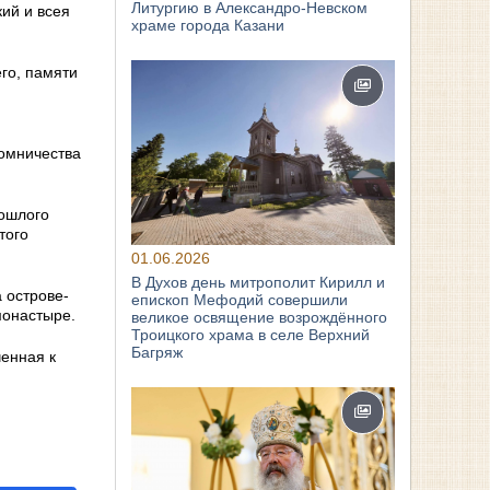
Литургию в Александро-Невском
ий и всея
храме города Казани
го, памяти
й
омничества
рошлого
того
01.06.2026
В Духов день митрополит Кирилл и
 острове-
епископ Мефодий совершили
монастыре.
великое освящение возрождённого
Троицкого храма в селе Верхний
Багряж
енная к