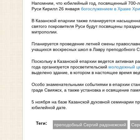
Напомним, что юбилейный год, посвященный 700-л
Руси Кирилл 26 января
богослужением в Храме Хри
В Казанской епархии также планируется насыщенна
святого покровителя Руси будут посвящены праздн
митрополии.
Планируется проведение летней смены православн
учащихся воскресных школ в Лавру преподобного С
Поскольку в Казанской епархии ведется активная 
года организуется просветительский
молодежный ц
выделено здание, в котором в настоящее время вед
Особо знаменательными событиями в епархии стан
граде Свияжск, а также установка и освящение п
5 ноября на базе Казанской духовной семинарии п
юбилейной дате.
Теги:
преподобный Сергий радонежский
Сер