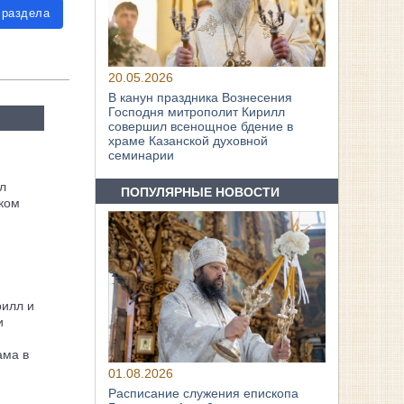
 раздела
20.05.2026
В канун праздника Вознесения
Господня митрополит Кирилл
совершил всенощное бдение в
храме Казанской духовной
семинарии
л
ПОПУЛЯРНЫЕ НОВОСТИ
ком
рилл и
и
ама в
01.08.2026
Расписание служения епископа