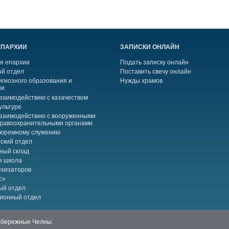
ЕПАРХИИ
ЗАПИСКИ ОНЛАЙН
я епархии
Подать записку онлайн
й отдел
Поставить свечу онлайн
игиозного образования и
Нужды храмов
ии
взаимодействию с казачеством
ультуре
взаимодействию с вооруженными
правоохранительными органами
тюремному служению
ский отдел
ный склад
я школа
ехизаторов
с»
ый отдел
ионный отдел
Набережные Челны.