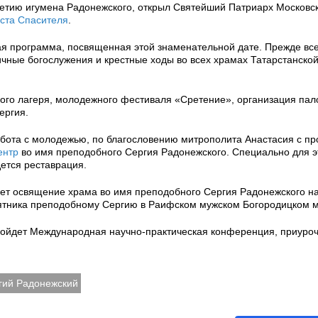
етию игумена Радонежского, открыл Святейший Патриарх Московск
ста Спасителя
.
я программа, посвященная этой знаменательной дате. Прежде все
ичные богослужения и крестные ходы во всех храмах Татарстанско
ого лагеря, молодежного фестиваля «Сретение», организация пал
ергия.
работа с молодежью, по благословению митрополита Анастасия с п
ентр
во имя преподобного Сергия Радонежского. Специально для э
ется реставрация.
ет освящение храма во имя преподобного Сергия Радонежского на
амятника преподобному Сергию в Раифском мужском Богородицком 
ройдет Международная научно-практическая конференция, приуроч
гий Радонежский