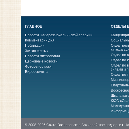
ГЛАВНОЕ
ОТДЕЛЫ 
Новости Набережночелнинской епархии
Канцеляри
Комментарий дня
Социальны
Публикации
Отдел рел
катехизац
Жития святых
Отдел по 
Новости митрополии
Отдел по к
Церковные новости
Отдел по 
Фоторепортажи
силами и 
Видеосюжеты
Отдел по 
Миссионер
Епархиаль
Воскресна
Школа кат
КЮС «Спа
Молодежн
Информац
© 2008-2026 Свято-Вознесенское Архиерейское подворье г. 