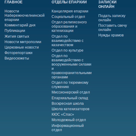
ГЛАВНОЕ
ОТДЕЛЫ ЕПАРХИИ
ЗАПИСКИ
ОНЛАЙН
Новости
Канцелярия епархии
Набережночелнинской
Подать записку
Социальный отдел
епархии
онлайн
Отдел религиозного
Комментарий дня
Поставить свечу
образования и
онлайн
Публикации
катехизации
Нужды храмов
Жития святых
Отдел по
взаимодействию с
Новости митрополии
казачеством
Церковные новости
Отдел по культуре
Фоторепортажи
Отдел по
Видеосюжеты
взаимодействию с
вооруженными силами
и
правоохранительными
органами
Отдел по тюремному
служению
Миссионерский отдел
Епархиальный склад
Воскресная школа
Школа катехизаторов
КЮС «Спас»
Молодежный отдел
Информационный
отдел