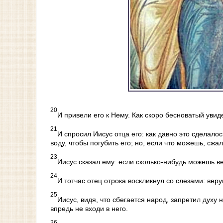
20
И привели его к Нему. Как скоро бесноватый увиде
21
И спросил Иисус отца его: как давно это сделалос
воду, чтобы погубить его; но, если что можешь, сжа
23
Иисус сказал ему: если сколько-нибудь можешь в
24
И тотчас отец отрока воскликнул со слезами: вер
25
Иисус, видя, что сбегается народ, запретил духу 
впредь не входи в него.
26