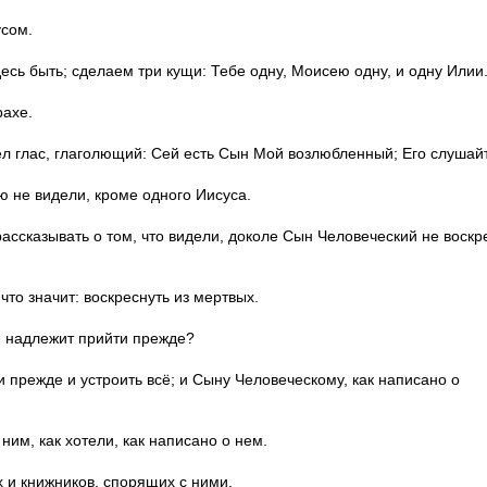
усом.
есь быть; сделаем три кущи: Тебе одну, Моисею одну, и одну Илии
рахе.
ел глас, глаголющий: Сей есть Сын Мой возлюбленный; Его слушай
ою не видели, кроме одного Иисуса.
рассказывать о том, что видели, доколе Сын Человеческий не воскр
что значит: воскреснуть из мертвых.
ии надлежит прийти прежде?
и прежде и устроить всё; и Сыну Человеческому, как написано о
ним, как хотели, как написано о нем.
х и книжников, спорящих с ними.