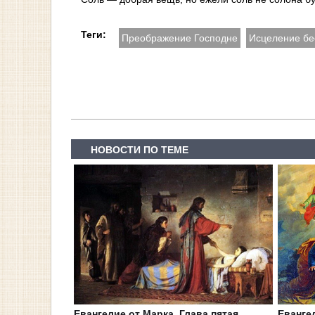
Теги:
Преображение Господне
Исцеление бе
НОВОСТИ ПО ТЕМЕ
Евангелие от Марка. Глава пятая
Еванге