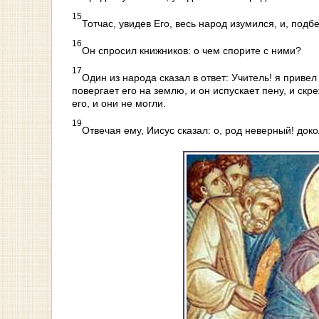
15
Тотчас, увидев Его, весь народ изумился, и, подб
16
Он спросил книжников: о чем спорите с ними?
17
Один из народа сказал в ответ: Учитель! я прив
повергает его на землю, и он испускает пену, и ск
его, и они не могли.
19
Отвечая ему, Иисус сказал: о, род неверный! док