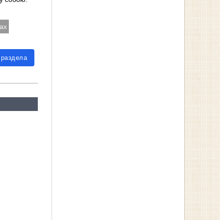
ах
 раздела