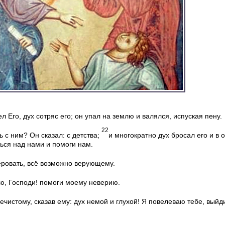
л Его, дух сотряс его; он упал на землю и валялся, испуская пену.
22
ь с ним? Он сказал: с детства;
и многократно дух бросал его и в о
лься над нами и помоги нам.
еровать, всё возможно верующему.
ую, Господи! помоги моему неверию.
нечистому, сказав ему: дух немой и глухой! Я повелеваю тебе, выйди