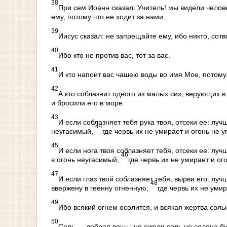
38
При сем Иоанн сказал: Учитель! мы видели челове
ему, потому что не ходит за нами.
39
Иисус сказал: не запрещайте ему, ибо никто, со
40
Ибо кто не против вас, тот за вас.
41
И кто напоит вас чашею воды во имя Мое, потому 
42
А кто соблазнит одного из малых сих, верующих 
и бросили его в море.
43
И если соблазняет тебя рука твоя, отсеки ее: луч
44
неугасимый,
где червь их не умирает и огонь не у
45
И если нога твоя соблазняет тебя, отсеки ее: луч
46
в огонь неугасимый,
где червь их не умирает и ого
47
И если глаз твой соблазняет тебя, вырви его: лу
48
ввержену в геенну огненную,
где червь их не умир
49
Ибо всякий огнем осолится, и всякая жертва соль
50
Соль — добрая вещь; но ежели соль не солона бу