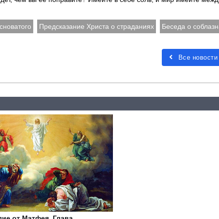
сноватого
Предсказание Христа о страданиях
Беседа о соблазн
Все новости
лие от Матфея. Глава