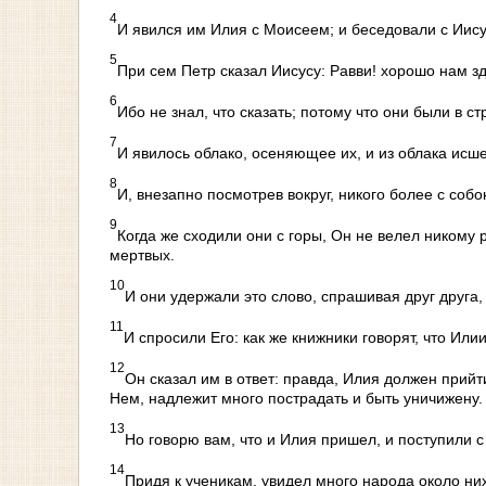
4
И явился им Илия с Моисеем; и беседовали с Иис
5
При сем Петр сказал Иисусу: Равви! хорошо нам зд
6
Ибо не знал, что сказать; потому что они были в ст
7
И явилось облако, осеняющее их, и из облака исш
8
И, внезапно посмотрев вокруг, никого более с соб
9
Когда же сходили они с горы, Он не велел никому 
мертвых.
10
И они удержали это слово, спрашивая друг друга, 
11
И спросили Его: как же книжники говорят, что Ил
12
Он сказал им в ответ: правда, Илия должен прийт
Нем, надлежит много пострадать и быть уничижену.
13
Но говорю вам, что и Илия пришел, и поступили с 
14
Придя к ученикам, увидел много народа около ни