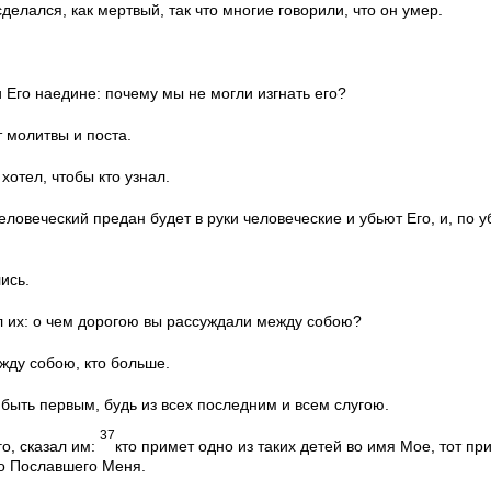
сделался, как мертвый, так что многие говорили, что он умер.
 Его наедине: почему мы не могли изгнать его?
т молитвы и поста.
хотел, чтобы кто узнал.
еловеческий предан будет в руки человеческие и убьют Его, и, по у
ись.
л их: о чем дорогою вы рассуждали между собою?
жду собою, кто больше.
т быть первым, будь из всех последним и всем слугою.
37
го, сказал им:
кто примет одно из таких детей во имя Мое, тот пр
но Пославшего Меня.