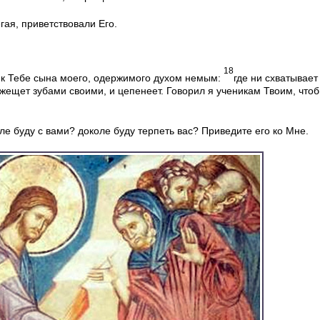
егая, приветствовали Его.
18
ел к Тебе сына моего, одержимого духом немым:
где ни схватывает 
режещет зубами своими, и цепенеет. Говорил я ученикам Твоим, что
оле буду с вами? доколе буду терпеть вас? Приведите его ко Мне.