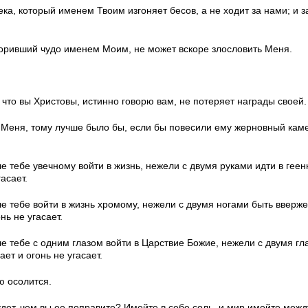
ка, который именем Твоим изгоняет бесов, а не ходит за нами; и 
творивший чудо именем Моим, не может вскоре злословить Меня.
что вы Христовы, истинно говорю вам, не потеряет награды своей.
в Меня, тому лучше было бы, если бы повесили ему жерновный кам
ше тебе увечному войти в жизнь, нежели с двумя руками идти в геенн
гасает.
ше тебе войти в жизнь хромому, нежели с двумя ногами быть вверже
нь не угасает.
чше тебе с одним глазом войти в Царствие Божие, нежели с двумя г
ает и огонь не угасает.
ю осолится.
дет, чем вы ее поправите? Имейте в себе соль, и мир имейте межд