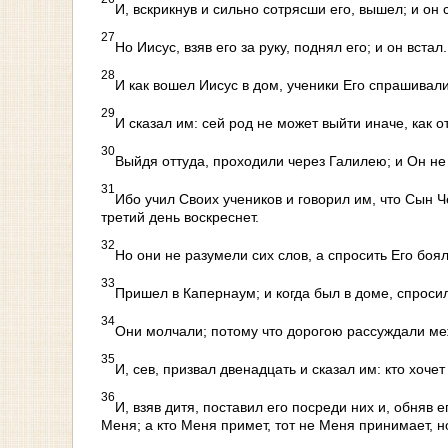
И, вскрикнув и сильно сотрясши его, вышел; и он 
27
Но Иисус, взяв его за руку, поднял его; и он встал.
28
И как вошел Иисус в дом, ученики Его спрашивали
29
И сказал им: сей род не может выйти иначе, как о
30
Выйдя оттуда, проходили через Галилею; и Он не 
31
Ибо учил Своих учеников и говорил им, что Сын Ч
третий день воскреснет.
32
Но они не разумели сих слов, а спросить Его боял
33
Пришел в Капернаум; и когда был в доме, спроси
34
Они молчали; потому что дорогою рассуждали ме
35
И, сев, призвал двенадцать и сказал им: кто хоче
36
И, взяв дитя, поставил его посреди них и, обняв е
Меня; а кто Меня примет, тот не Меня принимает, 