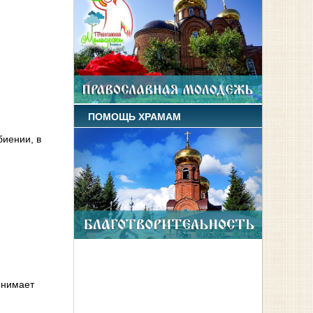
ПОМОЩЬ ХРАМАМ
биении, в
инимает