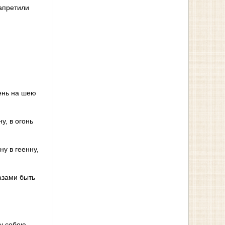
запретили
ень на шею
у, в огонь
ну в геенну,
лазами быть
у собою.