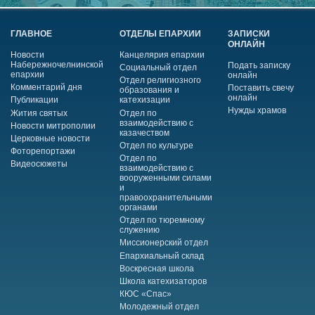
ГЛАВНОЕ
ОТДЕЛЫ ЕПАРХИИ
ЗАПИСКИ
ОНЛАЙН
Новости
Канцелярия епархии
Набережночелнинской
Подать записку
Социальный отдел
епархии
онлайн
Отдел религиозного
Комментарий дня
Поставить свечу
образования и
онлайн
Публикации
катехизации
Нужды храмов
Жития святых
Отдел по
взаимодействию с
Новости митрополии
казачеством
Церковные новости
Отдел по культуре
Фоторепортажи
Отдел по
Видеосюжеты
взаимодействию с
вооруженными силами
и
правоохранительными
органами
Отдел по тюремному
служению
Миссионерский отдел
Епархиальный склад
Воскресная школа
Школа катехизаторов
КЮС «Спас»
Молодежный отдел