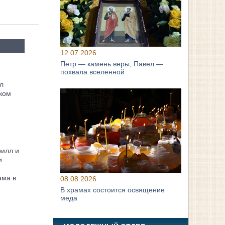
12.07.2026
Петр — камень веры, Павел —
похвала вселенной
л
ком
рилл и
и
ама в
08.08.2026
В храмах состоится освящение
меда