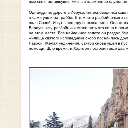
всю свою оставшуюся жизнь в пламенное служение 
Однажды по дороге в Иерусалим исповедника схвати
а сами ушли на грабёж. В темноте разбойничьего л
воле Своей. И тут в пещеру вползла змея. Она стал
Вернувшись, разбойники стали пить это вино и пог
на этом месте. Всё найденное золото он раздал бе
жилища святого исповедника скоро поселились дру
Лаврой. Желая уединения, святой снова ушел в пусты
помощи. Шло время, и Харитон построил еще два 