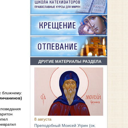
ДРУГИЕ МАТЕРИАЛЫ РАЗДЕЛА
к ближнему.
янчанинов)
исповедания
Харитон
8 августа
рпел
ревратил
Преподобный Моисей Угрин (ок.