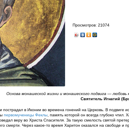
Просмотров:
21074
Основа монашеской жизни и монашеского подвига — любовь 
Святитель Игнатий (Бр
 и пострадал в Иконии во времена гонений на Церковь. В подвиге 
цы
первомученицы Феклы
, память которой он всегда глубоко чтил. 
оведал веру во Христа Спасителя. За такую смелость святой прете
его смерти. Через какое-то время Харитон оказался на свободе и п