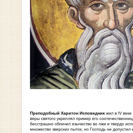
Преподобный Харитон Исповедник
жил в IV веке
веры святого укреплял пример его соотечественни
бесстрашно обличил язычество во лжи и твердо исп
множество зверских пыток, но Господь не допустил 