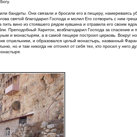
Богу.
ли бандиты. Они связали и бросили его в пещеру, намереваясь уб
огова святой благодарил Господа и молил Его сотворить с ним гре
а пить вино из стоявшего рядом кувшина и отравила его своим ядо
ибли. Преподобный Харитон, возблагодарил Господа за спасение и 
дным и монастырям, а в самой пещере построил церковь. Вокруг но
гие отшельники, и образовался целый монастырь, названный Фара
ню, но и там никогда не отгонял от себя тех, кто просил у него д
монастыря.