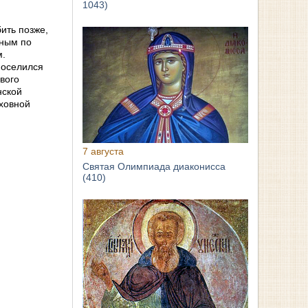
1043)
ить позже,
шным по
м.
поселился
вого
нской
уховной
7 августа
Святая Олимпиада диаконисса
(410)