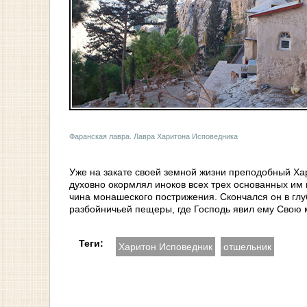
Фаранская лавра. Лавра Харитона Исповедника
Уже на закате своей земной жизни преподобный Хар
духовно окормлял иноков всех трех основанных им
чина монашеского пострижения. Скончался он в глу
разбойничьей пещеры, где Господь явил ему Свою 
Теги:
Харитон Исповедник
отшельник