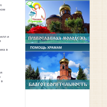
л
ком
рилл и
и
ПОМОЩЬ ХРАМАМ
ама в
ия
л
 в