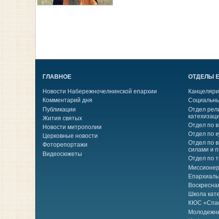
ГЛАВНОЕ
ОТДЕЛЫ 
Новости Набережночелнинской епархии
Канцеляри
Комментарий дня
Социальны
Публикации
Отдел рел
катехизац
Жития святых
Отдел по 
Новости митрополии
Отдел по к
Церковные новости
Отдел по 
Фоторепортажи
силами и 
Видеосюжеты
Отдел по 
Миссионер
Епархиаль
Воскресна
Школа кат
КЮС «Спа
Молодежн