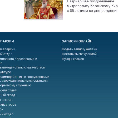
Патриаршее поздравление
митрополиту Казанскому Кир
с 65-летием со дня рождени
ЕПАРХИИ
ЗАПИСКИ ОНЛАЙН
я епархии
Подать записку онлайн
й отдел
Поставить свечу онлайн
игиозного образования и
Нужды храмов
ии
взаимодействию с казачеством
ультуре
взаимодействию с вооруженными
правоохранительными органами
тюремному служению
ский отдел
ный склад
я школа
ехизаторов
с»
ый отдел