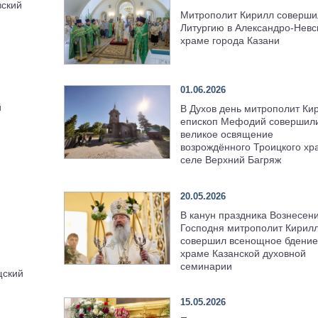
ский
Митрополит Кирилл соверши
Литургию в Александро-Невс
храме города Казани
01.06.2026
й
В Духов день митрополит Ки
епископ Мефодий совершил
великое освящение
возрождённого Троицкого хр
селе Верхний Багряж
20.05.2026
В канун праздника Вознесен
Господня митрополит Кирил
совершил всенощное бдение
храме Казанской духовной
семинарии
щский
15.05.2026