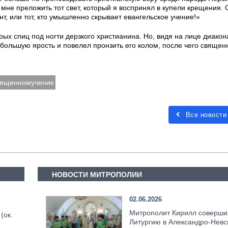
мне преложить тот свет, который я воспринял в купели крещения. О
нт, или тот, кто умышленно скрывает евангельское учение!»
трых спиц под ногти дерзкого христианина. Но, видя на лице диакон
 большую ярость и повелел пронзить его колом, после чего свяще
вященномученик
Все новости
НОВОСТИ МИТРОПОЛИИ
02.06.2026
Митрополит Кирилл соверши
(ок.
Литургию в Александро-Невс