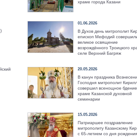
храме города Казани
01.06.2026
)
В Духов день митрополит Ки
епископ Мефодий совершил
великое освящение
возрождённого Троицкого хр
селе Верхний Багряж
20.05.2026
йский
В канун праздника Вознесен
Господня митрополит Кирил
совершил всенощное бдение
храме Казанской духовной
семинарии
15.05.2026
Патриаршее поздравление
митрополиту Казанскому Кир
с 65-летием со дня рождени