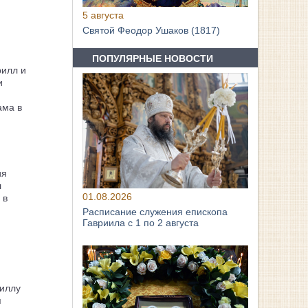
5 августа
Святой Феодор Ушаков (1817)
ПОПУЛЯРНЫЕ НОВОСТИ
рилл и
и
ама в
ия
л
01.08.2026
 в
Расписание служения епископа
Гавриила с 1 по 2 августа
иллу
я