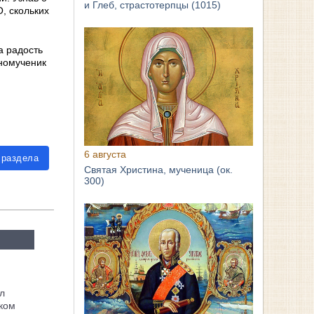
и Глеб, страстотерпцы (1015)
, скольких
а радость
нномученик
6 августа
 раздела
Святая Христина, мученица (ок.
300)
л
ком