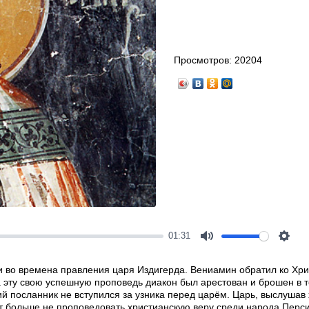
Просмотров:
20204
01:31
Mute
Setti
 во времена правления царя Издигерда. Вениамин обратил ко Хри
а эту свою успешную проповедь диакон был арестован и брошен в т
кий посланник не вступился за узника перед царём. Царь, выслушав
ет больше не проповедовать христианскую веру среди народа Перси