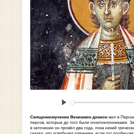
Play
Священномученик Вениамин диакон
жил в Персии
персов, которые до того были огнепоклонниками. З
в заточении он провёл два года, пока некий гречес
сказал, что освободит пленника, если тот пообеща