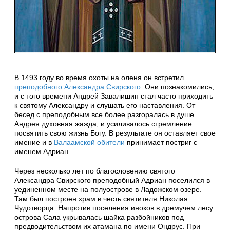
В 1493 году во время охоты на оленя он встретил
преподобного Александра Свирского
. Они познакомились,
и с того времени Андрей Завалишин стал часто приходить
к святому Александру и слушать его наставления. От
бесед с преподобным все более разгоралась в душе
Андрея духовная жажда, и усиливалось стремление
посвятить свою жизнь Богу. В результате он оставляет свое
имение и в
Валаамской обители
принимает постриг с
именем Адриан.
Через несколько лет по благословению святого
Александра Свирского преподобный Адриан поселился в
уединенном месте на полуострове в Ладожском озере.
Там был построен храм в честь святителя Николая
Чудотворца. Напротив поселения иноков в дремучем лесу
острова Сала укрывалась шайка разбойников под
предводительством их атамана по имени Ондрус. При