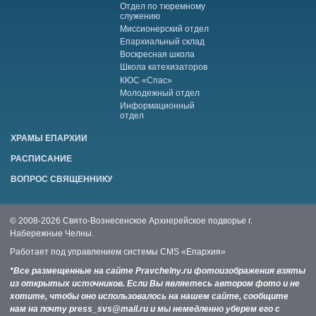
Отдел по тюремному
служению
Миссионерский отдел
Епархиальный склад
Воскресная школа
Школа катехизаторов
КЮС «Спас»
Молодежный отдел
Информационный
отдел
ХРАМЫ ЕПАРХИИ
РАСПИСАНИЕ
ВОПРОС СВЯЩЕННИКУ
© 2008-2026 Свято-Вознесенское Архиерейское подворье г.
Набережные Челны.
Работает под управлением системы
CMS «Епархия»
*Все размещенные на сайте Pravchelny.ru фотоизображения взяты
из открытых источников. Если Вы являетесь автором фото и не
хотите, чтобы оно использовалось на нашем сайте, сообщите
нам на почту press_svs@mail.ru и мы немедленно уберем его с