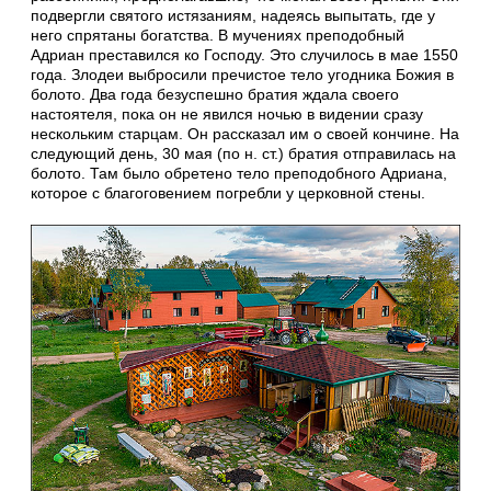
подвергли святого истязаниям, надеясь выпытать, где у
него спрятаны богатства. В мучениях преподобный
Адриан преставился ко Господу. Это случилось в мае 1550
года. Злодеи выбросили пречистое тело угодника Божия в
болото. Два года безуспешно братия ждала своего
настоятеля, пока он не явился ночью в видении сразу
нескольким старцам. Он рассказал им о своей кончине. На
следующий день, 30 мая (по н. ст.) братия отправилась на
болото. Там было обретено тело преподобного Адриана,
которое с благоговением погребли у церковной стены.