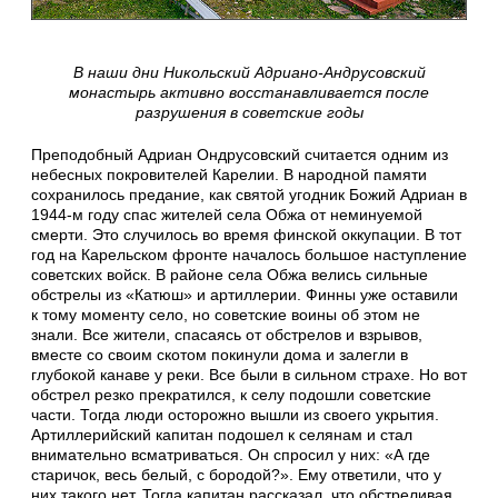
В наши дни Никольский Адриано-Андрусовский
монастырь активно восстанавливается после
разрушения в советские годы
Преподобный Адриан Ондрусовский считается одним из
небесных покровителей Карелии. В народной памяти
сохранилось предание, как святой угодник Божий Адриан в
1944-м году спас жителей села Обжа от неминуемой
смерти. Это случилось во время финской оккупации. В тот
год на Карельском фронте началось большое наступление
советских войск. В районе села Обжа велись сильные
обстрелы из «Катюш» и артиллерии. Финны уже оставили
к тому моменту село, но советские воины об этом не
знали. Все жители, спасаясь от обстрелов и взрывов,
вместе со своим скотом покинули дома и залегли в
глубокой канаве у реки. Все были в сильном страхе. Но вот
обстрел резко прекратился, к селу подошли советские
части. Тогда люди осторожно вышли из своего укрытия.
Артиллерийский капитан подошел к селянам и стал
внимательно всматриваться. Он спросил у них: «А где
старичок, весь белый, с бородой?». Ему ответили, что у
них такого нет. Тогда капитан рассказал, что обстреливая