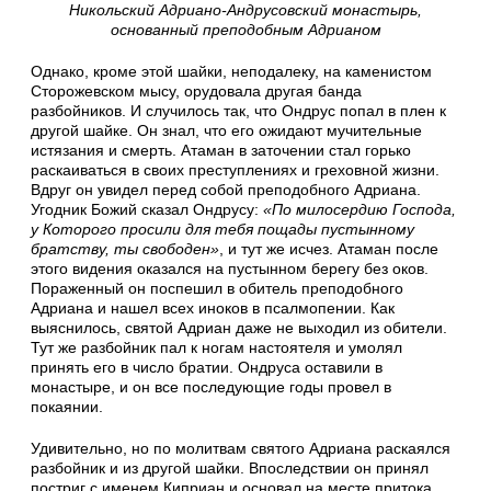
Никольский Адриано-Андрусовский монастырь,
основанный преподобным Адрианом
Однако, кроме этой шайки, неподалеку, на каменистом
Сторожевском мысу, орудовала другая банда
разбойников. И случилось так, что Ондрус попал в плен к
другой шайке. Он знал, что его ожидают мучительные
истязания и смерть. Атаман в заточении стал горько
раскаиваться в своих преступлениях и греховной жизни.
Вдруг он увидел перед собой преподобного Адриана.
Угодник Божий сказал Ондрусу:
«По милосердию Господа,
у Которого просили для тебя пощады пустынному
братству, ты свободен»
, и тут же исчез. Атаман после
этого видения оказался на пустынном берегу без оков.
Пораженный он поспешил в обитель преподобного
Адриана и нашел всех иноков в псалмопении. Как
выяснилось, святой Адриан даже не выходил из обители.
Тут же разбойник пал к ногам настоятеля и умолял
принять его в число братии. Ондруса оставили в
монастыре, и он все последующие годы провел в
покаянии.
Удивительно, но по молитвам святого Адриана раскаялся
разбойник и из другой шайки. Впоследствии он принял
постриг с именем Киприан и основал на месте притока