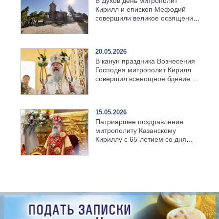
В Духов день митрополит
Кирилл и епископ Мефодий
совершили великое освящение
возрождённого Троицкого
храма в селе Верхний Багряж
20.05.2026
В канун праздника Вознесения
Господня митрополит Кирилл
совершил всенощное бдение в
храме Казанской духовной
семинарии
15.05.2026
Патриаршее поздравление
митрополиту Казанскому
Кириллу с 65-летием со дня
рождения