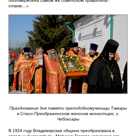
под­твер­жде­на са­мим же со­вет­ским пра­ви­тель­
ством…».
Празднование дня памяти преподобномученицы Тамары
в Спасо-Преображенском женском монастыре, г.
Чебоксары
В 1924 году Владимирская община преобразована в