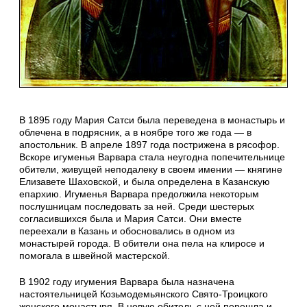
В 1895 году Мария Сатси была переведена в монастырь и
облечена в подрясник, а в ноябре того же года — в
апостольник. В апреле 1897 года пострижена в рясофор.
Вскоре игуменья Варвара стала неугодна попечительнице
обители, живущей неподалеку в своем имении — княгине
Елизавете Шаховской, и была определена в Казанскую
епархию. Игуменья Варвара предолжила некоторым
послушницам последовать за ней. Среди шестерых
согласившихся была и Мария Сатси. Они вместе
переехали в Казань и обосновались в одном из
монастырей города. В обители она пела на клиросе и
помогала в швейной мастерской.
В 1902 году игумения Варвара была назначена
настоятельницей Козьмодемьянского Свято-Троицкого
женского монастыря. В новую обитель с ней перешла и