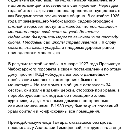
отдельный монастырь. Матушка Тамара назначена его
настоятельницей и возведена в сан игумении. Через два
года обитель закрывают, но она продолжает существовать
как Владимирская религиозная община. В сентябре 1926
года от заведующего Чебоксарской садово-огородной
школой в горсовет поступила жалоба, что
«оставшиеся
монахини пасут свой скот на усадьбе школы.
Надлежало бы принять меры ко взысканию за пастьбу
скота. Плодовый сад школы стравливается».
К слову
сказать, эта самая усадьба и плодовые деревья ранее
принадлежали монастырю.
В результате этой жалобы, в январе 1927 года Президиум
Чебоксарского горсовета в своем постановлении по этому
делу просил НКВД «обсудить вопрос о дальнейшем
пребывании монашек в помещениях бывшего
монастыря». На тот момент в общине оставалось 34
сестры, они жили в здании церкви, сторожке при храме, в
переоборудованных под жилое помещение хлеве,
курятнике; и двух маленьких домиках, построенных
самими монахинями. В 1930 году был закрыт последний
храм обители и конфискованы все помещения.
Преподобномученица Тамара, оказавшись без крова,
поселилась у Анастасии Тимофеевой, которую знала еще