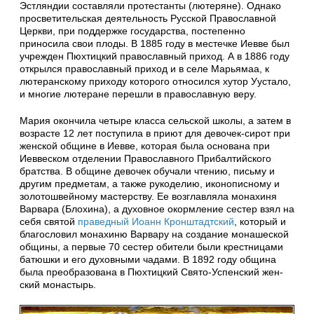
Эстляндии составляли протестанты (лютеряне). Однако
просветительская деятельность Русской Православной
Церкви, при поддержке государства, постепенно
приносила свои плоды. В 1885 году в местечке Иевве был
учрежден Пюхтицкий православный приход. А в 1886 году
открылся православный приход и в селе Марьямаа, к
лютеранскому приходу которого относился хутор Уустало,
и многие лютеране перешли в православную веру.
Мария окончила четыре класса сельской школы, а затем в
возрасте 12 лет поступила в приют для девочек-сирот при
женской общине в Иевве, которая была основана при
Иеввеском отделении Православного Прибалтийского
братства. В общине девочек обучали чтению, письму и
другим предметам, а также рукоделию, иконописному и
золотошвейному мастерству. Ее возглавляла монахиня
Варвара (Блохина), а духовное окормление сестер взял на
себя святой
праведный Иоанн Кронштадтский
, который и
благословил монахиню Варвару на создание монашеской
общины, а первые 70 сестер обители были крестницами
батюшки и его духовными чадами. В 1892 го­ду община
бы­ла пре­об­ра­зо­ва­на в Пюхтицкий Свя­то-Успен­ский жен­
ский мо­на­стырь.