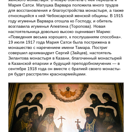
Мария Сатси. Матушка Варвара положила много трудов
для восстановления и благоустройства монастыря, а также
относящейся к ней Чебоксарской женской общины. В 1915
году игуменья Варвара отошла ко Господу, и обитель
возглавила игуменья Алевтина (Торопова). Новая
настоятельница довольно высоко оценивает Марию:
«Поведения весьма хорошего, к послушаниям способна».
19 июля 1917 года Мария Сатси была пострижена в
монашество с наречением имени Тамара. Постриг
совершил архимандрит Сергий (Зайцев), настоятель
Зилантова монастыря в Казани, благочинный монастырей
в Казанской епархии и будущий преподобномученик — в
сен­тяб­ре 1918 го­да он вме­сте с бра­ти­ей сво­е­го мо­на­сты­
ря бу­дет рас­стре­лян крас­но­ар­мей­ца­ми.