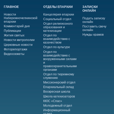
ГЛАВНОЕ
ОТДЕЛЫ ЕПАРХИИ
ЗАПИСКИ
ОНЛАЙН
Новости
Канцелярия епархии
Набережночелнинской
Подать записку
Социальный отдел
епархии
онлайн
Отдел религиозного
Комментарий дня
Поставить свечу
образования и
онлайн
Публикации
катехизации
Нужды храмов
Жития святых
Отдел по
взаимодействию с
Новости митрополии
казачеством
Церковные новости
Отдел по культуре
Фоторепортажи
Отдел по
Видеосюжеты
взаимодействию с
вооруженными силами
и
правоохранительными
органами
Отдел по тюремному
служению
Миссионерский отдел
Епархиальный склад
Воскресная школа
Школа катехизаторов
КЮС «Спас»
Молодежный отдел
Информационный
отдел