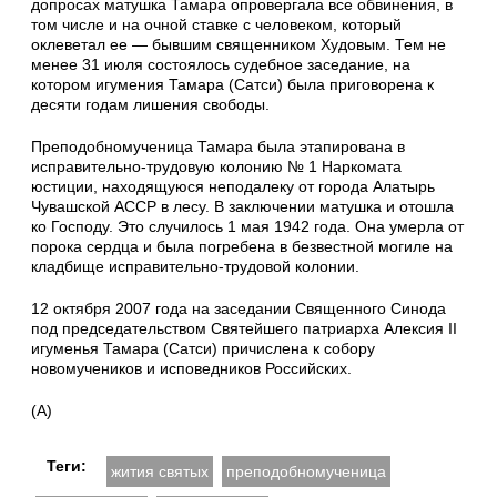
допросах матушка Тамара опровергала все обвинения, в
том числе и на очной ставке с человеком, который
оклеветал ее — бывшим священником Худовым. Тем не
менее 31 июля состоялось судебное заседание, на
котором игумения Тамара (Сатси) была приговорена к
десяти годам лишения свободы.
Преподобномученица Тамара была этапирована в
исправительно-трудовую колонию № 1 Наркомата
юстиции, находящуюся неподалеку от города Алатырь
Чувашской АССР в лесу. В заключении матушка и отошла
ко Господу. Это случилось 1 мая 1942 года. Она умерла от
порока сердца и была погребена в безвестной могиле на
кладбище исправительно-трудовой колонии.
12 октября 2007 года на заседании Священного Синода
под председательством Святейшего патриарха Алексия II
игуменья Тамара (Сатси) причислена к собору
новомучеников и исповедников Российских.
(А)
Теги:
жития святых
преподобномученица