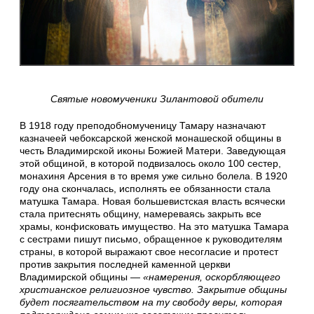
Святые новомученики Зилантовой обители
В 1918 году преподобномученицу Тамару назначают
казначеей чебоксарской женской монашеской общины в
честь Владимирской иконы Божией Матери. Заведующая
этой общиной, в которой подвизалось около 100 сестер,
монахиня Арсения в то время уже сильно болела. В 1920
году она скончалась, исполнять ее обязанности стала
матушка Тамара. Новая большевистская власть всячески
стала притеснять общину, намереваясь закрыть все
храмы, конфисковать имущество. На это матушка Тамара
с сестрами пишут письмо, обращенное к руководителям
страны, в которой выражают свое несогласие и протест
против закрытия последней каменной церкви
Владимирской общины —
«намерения, оскорбляющего
христианское религиозное чувство. За­кры­тие об­щи­ны
бу­дет по­ся­га­тель­ством на ту сво­бо­ду ве­ры, ко­то­рая