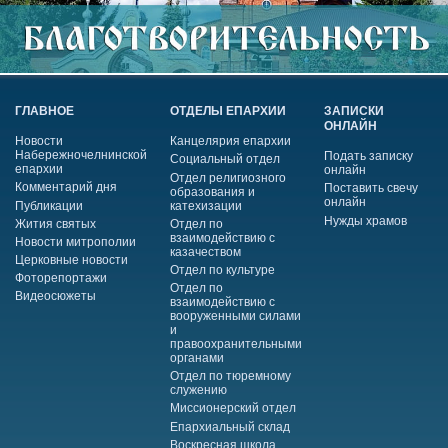
ГЛАВНОЕ
ОТДЕЛЫ ЕПАРХИИ
ЗАПИСКИ
ОНЛАЙН
Новости
Канцелярия епархии
Набережночелнинской
Подать записку
Социальный отдел
епархии
онлайн
Отдел религиозного
Комментарий дня
Поставить свечу
образования и
онлайн
Публикации
катехизации
Нужды храмов
Жития святых
Отдел по
взаимодействию с
Новости митрополии
казачеством
Церковные новости
Отдел по культуре
Фоторепортажи
Отдел по
Видеосюжеты
взаимодействию с
вооруженными силами
и
правоохранительными
органами
Отдел по тюремному
служению
Миссионерский отдел
Епархиальный склад
Воскресная школа