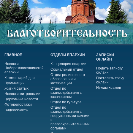
ГЛАВНОЕ
ОТДЕЛЫ ЕПАРХИИ
ЗАПИСКИ
ОНЛАЙН
Новости
Канцелярия епархии
Набережночелнинской
Подать записку
Социальный отдел
епархии
онлайн
Отдел религиозного
Комментарий дня
Поставить свечу
образования и
онлайн
Публикации
катехизации
Нужды храмов
Жития святых
Отдел по
взаимодействию с
Новости митрополии
казачеством
Церковные новости
Отдел по культуре
Фоторепортажи
Отдел по
Видеосюжеты
взаимодействию с
вооруженными силами
и
правоохранительными
органами