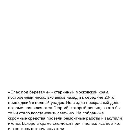
«Спас под березами» - старинный московский храм,
построенный несколько веков назад и к середине 20-го
пришедший в полный упадок. Но в один прекрасный день
в храме появился отец Георгий, который решил, во что бы
то ни стало восстановить святыню. На собранные
скромные средства провели ремонтные работы и закупили
иконы. Вскоре в храме сложился причт, появились певчие,
и в церковь потянулись люди.