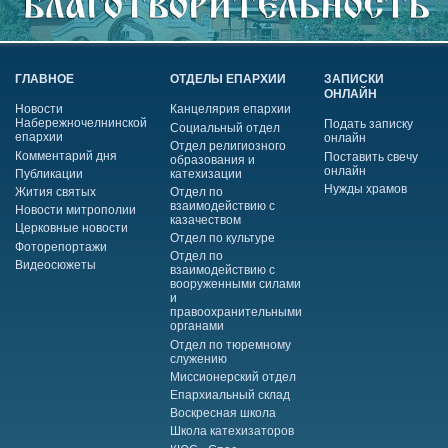
ГЛАВНОЕ
ОТДЕЛЫ ЕПАРХИИ
ЗАПИСКИ
ОНЛАЙН
Новости
Канцелярия епархии
Набережночелнинской
Подать записку
Социальный отдел
епархии
онлайн
Отдел религиозного
Комментарий дня
Поставить свечу
образования и
онлайн
Публикации
катехизации
Нужды храмов
Жития святых
Отдел по
взаимодействию с
Новости митрополии
казачеством
Церковные новости
Отдел по культуре
Фоторепортажи
Отдел по
Видеосюжеты
взаимодействию с
вооруженными силами
и
правоохранительными
органами
Отдел по тюремному
служению
Миссионерский отдел
Епархиальный склад
Воскресная школа
Школа катехизаторов