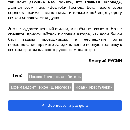
так ясно дающие нам понять, что главная заповедь,
данная всем нам, «Возлюби Господа Бога твоего всем
сердцем твоим» – выполнима, и только к ней ищет дорогу
всякая человеческая душа.
Это не художественный фильм, и в нём нет сюжета. Но не
спешите: прислушайтесь к словам автора, как если бы он
был вашим проводником, а неспешный ритм
повествования примите за единственно верную тропинку к
святым вратам славного русского монастыря.
Дмитрий РУСИН
Теги:
Псково-Печерская обитель
архимандрит Тихон (Шевкунов)
Иоанн Крестьянкин
Все новости раздела