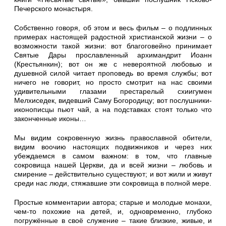
Печерского монастыря.
Собственно говоря, об этом и весь фильм – о подлинных
примерах настоящей радостной христианской жизни – о
возможности такой жизни: вот благоговейно принимает
Святые Дары прославленный архимандрит Иоанн
(Крестьянкин); вот он же с невероятной любовью и
душевной силой читает проповедь во время службы; вот
ничего не говорит, но просто смотрит на нас своими
удивительными глазами престарелый схиигумен
Мелхиседек, видевший Саму Богородицу; вот послушники-
иконописцы пьют чай, а на подставках стоят только что
законченные иконы…
Мы видим сокровенную жизнь православной обители,
видим воочию настоящих подвижников и через них
убеждаемся в самом важном: в том, что главные
сокровища нашей Церкви, да и всей жизни – любовь и
смирение – действительно существуют; и вот жили и живут
среди нас люди, стяжавшие эти сокровища в полной мере.
Простые комментарии автора; старые и молодые монахи,
чем-то похожие на детей, и, одновременно, глубоко
погружённые в своё служение – такие близкие, живые, и