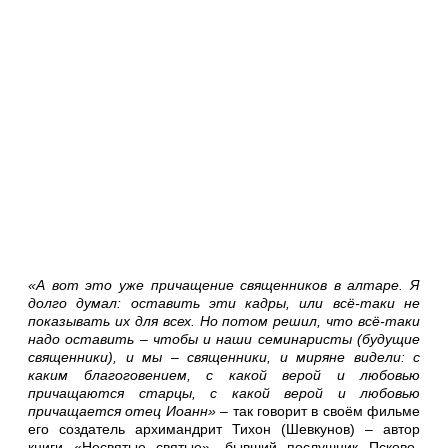
«А вот это уже причащение священников в алтаре. Я
долго думал: оставить эти кадры, или всё-таки не
показывать их для всех. Но потом решил, что всё-таки
надо оставить – чтобы и наши семинаристы (будущие
священники), и мы – священники, и миряне видели: с
каким благоговением, с какой верой и любовью
причащаются старцы, с какой верой и любовью
причащается отец Иоанн»
– так говорит в своём фильме
его создатель архимандрит Тихон (Шевкунов) – автор
книги «Несвятые святые», бывший послушник Псково-