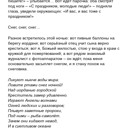
пишите!» – улыбается… Вот идёт парочка: оба смотрят
под ноги – «С праздником, молодые люди!» – подняли
глаза, увидели окружающих: «И вас, и вас тоже с
праздником!»
Снег, снег, снег…
Разное встретилось этой ночью: вот пивные баллоны на
берегу иордани; вот серьёзный отец учит сына верно
креститься; вот я, Божьей милостью, стою у входа в храм с
кружкой для пожертвований; а вот рядом знакомый
журналист с фотоаппаратом – он ждёт, пока меня
основательно засыплет снегом, и я стану похож на
снеговика.
Ликуют нынче воды мира:
Ловите ртами снег ночной!
Над иорданью городской
Креститель замер удивленно.
Играют Ангелы волнами
Огней людских и разговоров;
Плывут заветные пророки,
Под ними – рыба-самолёт.
Зачем они кидают невод,
И в суетливом океане