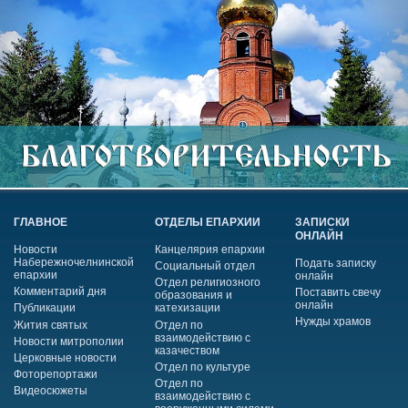
ГЛАВНОЕ
ОТДЕЛЫ ЕПАРХИИ
ЗАПИСКИ
ОНЛАЙН
Новости
Канцелярия епархии
Набережночелнинской
Подать записку
Социальный отдел
епархии
онлайн
Отдел религиозного
Комментарий дня
Поставить свечу
образования и
онлайн
Публикации
катехизации
Нужды храмов
Жития святых
Отдел по
взаимодействию с
Новости митрополии
казачеством
Церковные новости
Отдел по культуре
Фоторепортажи
Отдел по
Видеосюжеты
взаимодействию с