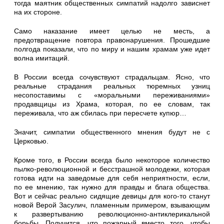
тогда маятник общественных симпатий надолго зависнет
на их стороне.
Само наказание имеет целью не месть, а
предотвращение повтора правонарушения. Прошедшие
полгода показали, что по миру и нашим храмам уже идет
волна имитаций.
В России всегда сочувствуют страдальцам. Ясно, что
реальные страдания реальных тюремных узниц
несопоставимы с «моральными переживаниями»
продавщицы из Храма, которая, по ее словам, так
переживала, что аж сбилась при пересчете купюр…
Значит, симпатии общественного мнения будут не с
Церковью.
Кроме того, в России всегда было некоторое количество
пылко-революционной и бесстрашной молодежи, которая
готова идти на заведомые для себя неприятности, если,
по ее мнению, так нужно для правды и блага общества.
Вот и сейчас реально сидящие девицы для кого-то станут
новой Верой Засулич, пламенным примером, взывающим
к развертыванию революционно-антиклерикальной
борьбы. Получится, что пожарный вместо того, чтобы