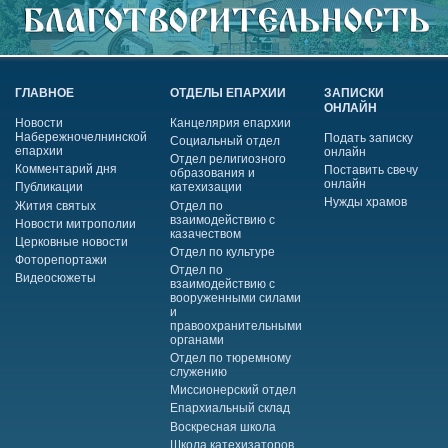
ГЛАВНОЕ
ОТДЕЛЫ ЕПАРХИИ
ЗАПИСКИ
ОНЛАЙН
Новости
Канцелярия епархии
Набережночелнинской
Подать записку
Социальный отдел
епархии
онлайн
Отдел религиозного
Комментарий дня
Поставить свечу
образования и
онлайн
Публикации
катехизации
Нужды храмов
Жития святых
Отдел по
взаимодействию с
Новости митрополии
казачеством
Церковные новости
Отдел по культуре
Фоторепортажи
Отдел по
Видеосюжеты
взаимодействию с
вооруженными силами
и
правоохранительными
органами
Отдел по тюремному
служению
Миссионерский отдел
Епархиальный склад
Воскресная школа
Школа катехизаторов