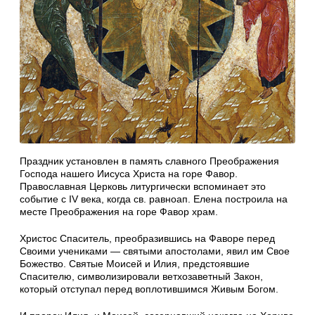
Праздник установлен в память славного Преображения
Господа нашего Иисуса Христа на горе Фавор.
Православная Церковь литургически вспоминает это
событие с IV века, когда св. равноап. Елена построила на
месте Преображения на горе Фавор храм.
Христос Спаситель, преобразившись на Фаворе перед
Своими учениками — святыми апостолами, явил им Свое
Божество. Святые Моисей и Илия, предстоявшие
Спасителю, символизировали ветхозаветный Закон,
который отступал перед воплотившимся Живым Богом.