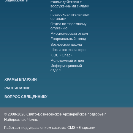
Видеосюжеты
взаимодействию с
вооруженными силами
и
правоохранительными
органами
Отдел по тюремному
служению
Миссионерский отдел
Епархиальный склад
Воскресная школа
Школа катехизаторов
КЮС «Спас»
Молодежный отдел
Информационный
отдел
ХРАМЫ ЕПАРХИИ
РАСПИСАНИЕ
ВОПРОС СВЯЩЕННИКУ
© 2008-2026 Свято-Вознесенское Архиерейское подворье г.
Набережные Челны.
Работает под управлением системы
CMS «Епархия»