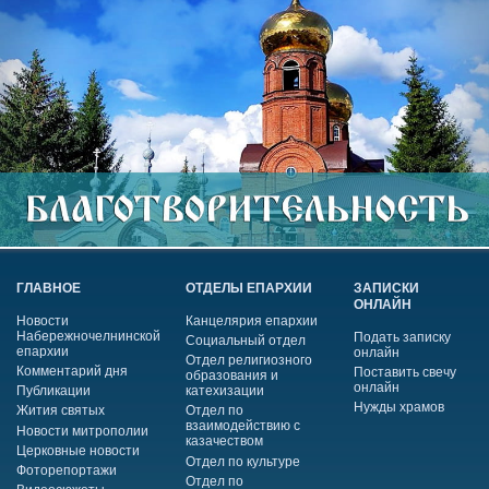
ГЛАВНОЕ
ОТДЕЛЫ ЕПАРХИИ
ЗАПИСКИ
ОНЛАЙН
Новости
Канцелярия епархии
Набережночелнинской
Подать записку
Социальный отдел
епархии
онлайн
Отдел религиозного
Комментарий дня
Поставить свечу
образования и
онлайн
Публикации
катехизации
Нужды храмов
Жития святых
Отдел по
взаимодействию с
Новости митрополии
казачеством
Церковные новости
Отдел по культуре
Фоторепортажи
Отдел по