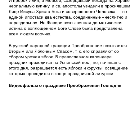
И пророк Илия, и Моисей, созерцавший некогда на Хориве
неопалимую купину, и св. апостолы увидели в просиявшем
Лице Иисуса Христа Бога и совершенного Человека — во
единой ипостаси два естества, соединенные «неслитно и
нераздельно». На Фаворе возвышенная догматическая
истина о воплощенном Боге Слове была представлена
всем людям воочию.
В русской народной традиции Преображение называется
Вторым или Яблочным Спасом, т. к. его справляют со
сбором урожая яблок. В православном календаре
праздник приходится на Успенский пост, но, начиная с
этого дня, разрешается есть яблоки и фрукты, освящение
которых проводится в конце праздничной литургии.
Видеофильм о празднике Преображения Господня