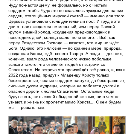
Чуду по-настоящему, не формально, но с чистым
сердцем; чтобы Чудо это не оказалось чуждым для наших
сердец, отягощённых мирской суетой — именно для этого
Церковь установила столь длительный пост. И труд в эти
дни от нас ожидается не меньший, чем перед Пасхой:
кругом зимний холод, искушения предновогодних и
новогодних дней, солнца мало, ночи много… Всё, как
перед Рождеством Господа — кажется, что мир не ждёт
Бога. Однако, это иллюзия — по крайней мере, природа,
созданная Богом, ждёт своего Творца. А люди — для них,
конечно, врагу рода человеческого нужно побольше
всякого такого, что отвлечёт людей от встречи со
Спасителем. Но встреча эта произойдёт всё равно, и, как и
2022 года назад, придут к Младенцу Христу только
бесхитростные, чистые сердцем пастухи, да бесстрашные,
сильные духом мудрецы, которые не побоятся долгой и
опасной дороги к яслям Спасителя. Остальные люди
будут спать, жить своей обыденной жизнью, ни о чем не
узнают, и жизнь их пролетит мимо Христа… С кем будем
мы — решать нам.