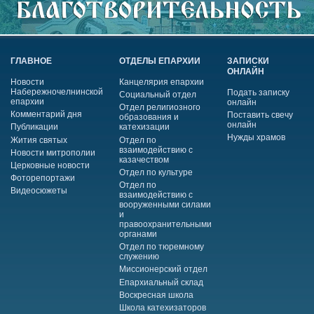
ГЛАВНОЕ
ОТДЕЛЫ ЕПАРХИИ
ЗАПИСКИ
ОНЛАЙН
Новости
Канцелярия епархии
Набережночелнинской
Подать записку
Социальный отдел
епархии
онлайн
Отдел религиозного
Комментарий дня
Поставить свечу
образования и
онлайн
Публикации
катехизации
Нужды храмов
Жития святых
Отдел по
взаимодействию с
Новости митрополии
казачеством
Церковные новости
Отдел по культуре
Фоторепортажи
Отдел по
Видеосюжеты
взаимодействию с
вооруженными силами
и
правоохранительными
органами
Отдел по тюремному
служению
Миссионерский отдел
Епархиальный склад
Воскресная школа
Школа катехизаторов