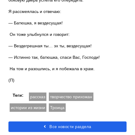
боковую дверь успела его опередить.
Я рассмеялась и отвечаю:
— Батюшка, я вездесущая!
Он тоже улыбнулся и говорит:
— Вездегрешная ты… эх ты, вездесущая!
— Истинно так, батюшка, спаси Вас, Господи!
На том и разошлись, и я побежала в храм.
(П)
Теги:
рассказ
творчество прихожан
истории из жизни
Троица
Все новости раздела