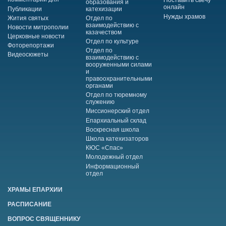
Поставить свечу
образования и
онлайн
Публикации
катехизации
Нужды храмов
Жития святых
Отдел по
взаимодействию с
Новости митрополии
казачеством
Церковные новости
Отдел по культуре
Фоторепортажи
Отдел по
Видеосюжеты
взаимодействию с
вооруженными силами
и
правоохранительными
органами
Отдел по тюремному
служению
Миссионерский отдел
Епархиальный склад
Воскресная школа
Школа катехизаторов
КЮС «Спас»
Молодежный отдел
Информационный
отдел
ХРАМЫ ЕПАРХИИ
РАСПИСАНИЕ
ВОПРОС СВЯЩЕННИКУ