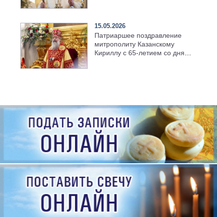
храме Казанской духовной
семинарии
15.05.2026
Патриаршее поздравление
митрополиту Казанскому
Кириллу с 65-летием со дня
рождения