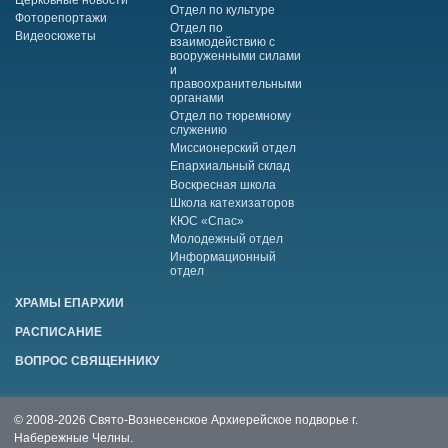
Отдел по культуре
Фоторепортажи
Отдел по
Видеосюжеты
взаимодействию с
вооруженными силами
и
правоохранительными
органами
Отдел по тюремному
служению
Миссионерский отдел
Епархиальный склад
Воскресная школа
Школа катехизаторов
КЮС «Спас»
Молодежный отдел
Информационный
отдел
ХРАМЫ ЕПАРХИИ
РАСПИСАНИЕ
ВОПРОС СВЯЩЕННИКУ
© 2008-2026 Свято-Вознесенское Архиерейское подворье г.
Набережные Челны.