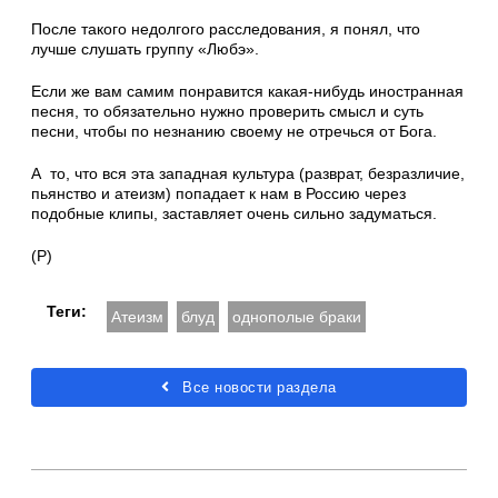
После такого недолгого расследования, я понял, что
лучше слушать группу «Любэ».
Если же вам самим понравится какая-нибудь иностранная
песня, то обязательно нужно проверить смысл и суть
песни, чтобы по незнанию своему не отречься от Бога.
А то, что вся эта западная культура (разврат, безразличие,
пьянство и атеизм) попадает к нам в Россию через
подобные клипы, заставляет очень сильно задуматься.
(Р)
Теги:
Атеизм
блуд
однополые браки
Все новости раздела