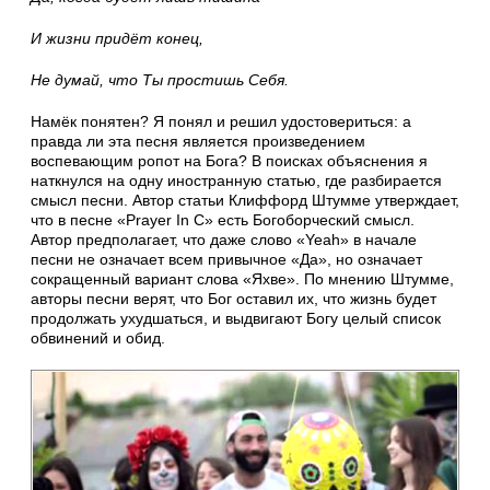
И жизни придёт конец,
Не думай, что Ты простишь Себя.
Намёк понятен? Я понял и решил удостовериться: а
правда ли эта песня является произведением
воспевающим ропот на Бога? В поисках объяснения я
наткнулся на одну иностранную статью, где разбирается
смысл песни. Автор статьи Клиффорд Штумме утверждает,
что в песне «Prayer In C» есть Богоборческий смысл.
Автор предполагает, что даже слово «Yeah» в начале
песни не означает всем привычное «Да», но означает
сокращенный вариант слова «Яхве». По мнению Штумме,
авторы песни верят, что Бог оставил их, что жизнь будет
продолжать ухудшаться, и выдвигают Богу целый список
обвинений и обид.