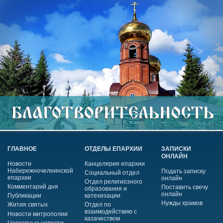
ГЛАВНОЕ
ОТДЕЛЫ ЕПАРХИИ
ЗАПИСКИ
ОНЛАЙН
Новости
Канцелярия епархии
Набережночелнинской
Подать записку
Социальный отдел
епархии
онлайн
Отдел религиозного
Комментарий дня
Поставить свечу
образования и
онлайн
Публикации
катехизации
Нужды храмов
Жития святых
Отдел по
взаимодействию с
Новости митрополии
казачеством
Церковные новости