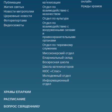
онлайн
Публикации
катехизации
Нужды храмов
Жития святых
Отдел по
взаимодействию с
Новости митрополии
казачеством
Церковные новости
Отдел по культуре
Фоторепортажи
Отдел по
Видеосюжеты
взаимодействию с
вооруженными силами
и
правоохранительными
органами
Отдел по тюремному
служению
Миссионерский отдел
Епархиальный склад
Воскресная школа
Школа катехизаторов
КЮС «Спас»
Молодежный отдел
Информационный
отдел
ХРАМЫ ЕПАРХИИ
РАСПИСАНИЕ
ВОПРОС СВЯЩЕННИКУ