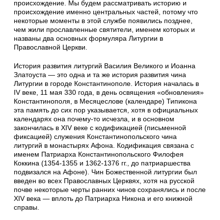
происхождение. Мы будем рассматривать историю и
происхождение именно центральных частей, потому что
некоторые моменты в этой службе появились позднее,
чем жили прославленные святители, именем которых и
названы два основных формуляра Литургии в
Православной Церкви.
История развития литургий Василия Великого и Иоанна
Златоуста — это одна и та же история развития чина
Литургии в городе Константинополе. История началась в
IV веке, 11 мая 330 года, в день освящения «обновления»
Константинополя, в Месяцеслове (календаре) Типикона
эта память до сих пор указывается, хотя в официальных
календарях она почему-то исчезла, и в основном
закончилась в XIV веке с кодификацией (письменной
фиксацией) служения Константинопольского чина
литургий в монастырях Афона. Кодификация связана с
именем Патриарха Константинопольского Филофея
Коккина (1354-1355 и 1362-1376 гг., до патриаршества
подвизался на Афоне). Чин Божественной литургии был
введен во всех Православных Церквях, хотя на русской
почве некоторые черты ранних чинов сохранялись и после
XIV века — вплоть до Патриарха Никона и его книжной
справы.