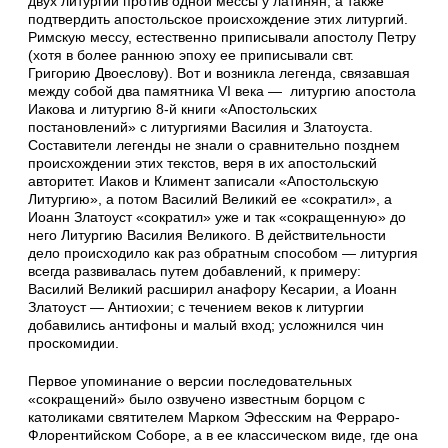
двух литургий против одной мессы у латинян, а также
подтвердить апостольское происхождение этих литургий.
Римскую мессу, естественно приписывали апостолу Петру
(хотя в более раннюю эпоху ее приписывали свт.
Григорию Двоеслову). Вот и возникла легенда, связавшая
между собой два памятника VI века — литургию апостола
Иакова и литургию 8-й книги «Апостольских
постановлений» с литургиями Василия и Златоуста.
Составители легенды не знали о сравнительно позднем
происхождении этих текстов, веря в их апостольский
авторитет. Иаков и Климент записали «Апостольскую
Литургию», а потом Василий Великий ее «сократил», а
Иоанн Златоуст «сократил» уже и так «сокращенную» до
него Литургию Василия Великого. В действительности
дело происходило как раз обратным способом — литургия
всегда развивалась путем добавлений, к примеру:
Василий Великий расширил анафору Кесарии, а Иоанн
Златоуст — Антиохии; с течением веков к литургии
добавились антифоны и малый вход; усложнился чин
проскомидии.
Первое упоминание о версии последовательных
«сокращений» было озвучено известным борцом с
католиками святителем Марком Эфесским на Ферраро-
Флорентийском Соборе, а в ее классическом виде, где она