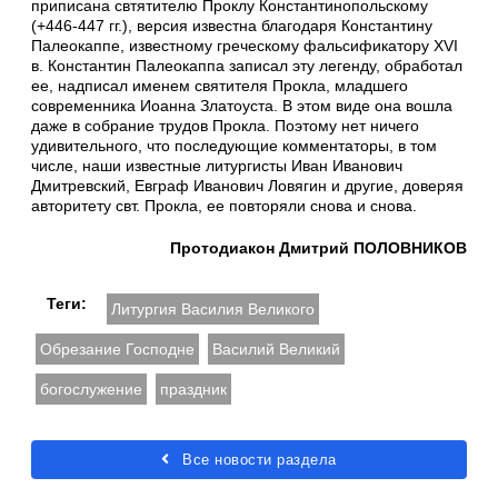
приписана свтятителю Проклу Константинопольскому
(+446-447 гг.), версия известна благодаря Константину
Палеокаппе, известному греческому фальсификатору XVI
в. Константин Палеокаппа записал эту легенду, обработал
ее, надписал именем святителя Прокла, младшего
современника Иоанна Златоуста. В этом виде она вошла
даже в собрание трудов Прокла. Поэтому нет ничего
удивительного, что последующие комментаторы, в том
числе, наши известные литургисты Иван Иванович
Дмитревский, Евграф Иванович Ловягин и другие, доверяя
авторитету свт. Прокла, ее повторяли снова и снова.
Протодиакон Дмитрий ПОЛОВНИКОВ
Теги:
Литургия Василия Великого
Обрезание Господне
Василий Великий
богослужение
праздник
Все новости раздела