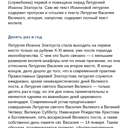
(служебника) первой и помещена перед Литургией
Иоанна Златоуста. Сам же текст Иоанновой литургии
содержит пропуски и отсылки к тексту Литургии Василия
Великого, которая, напротив, содержит полный текст
молитв.
Десять раз в год
Литургия Иоанна Златоуста стала выходить на первое
место только на рубеже X-XI веков, уже после периода
иконоборчества. С чем это было связано — с меньшим
размером молитв анафоры или по иным причинам, но она
оттеснила Литургию Василия на второе место. В конце
концов, дело дошло до того, что в современной практике
Православных Церквей Златоустова литургия служится
ежедневно, кроме неевхаристических дней Великого
поста, а Литургия святого Василия Великого — только
десять раз в году, но эти дни очень примечательны и
являются одними из важнейших дней церковного
календаря. Современный устав предписывает
совершение Литургии святого Василия Великого в Великий
Четверг, Великую Субботу, Навечерия Рождества Христова
и Богоявления, пять воскресений Великого поста, а также
собственно день памяти свт. Василия — 14 января. Таким
образом, подтверждается правило, сформулированное