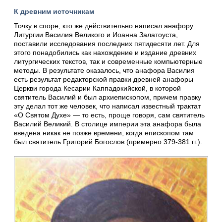
К древним источникам
Точку в споре, кто же действительно написал анафору
Литургии Василия Великого и Иоанна Залатоуста,
поставили исследования последних пятидесяти лет. Для
этого понадобились как нахождение и издание древних
литургических текстов, так и современные компьютерные
методы. В результате оказалось, что анафора Василия
есть результат редакторской правки древней анафоры
Церкви города Кесарии Каппадокийской, в которой
святитель Василий и был архиепископом, причем правку
эту делал тот же человек, что написал известный трактат
«О Святом Духе» — то есть, проще говоря, сам святитель
Василий Великий. В столице империи эта анафора была
введена никак не позже времени, когда епископом там
был святитель Григорий Богослов (примерно 379-381 гг.).