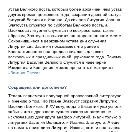
Устав Великого поста, который более архаичен, чем устав
других времен церковного года, сохранил древний статус
литургий Василия и Иоанна. До сих пор Литургия Иоанна
Златоуста служится по субботам Великого поста, а
Васильева литургия служится по воскресеньям, таким
образом, Златоуст оказывается на второстепенном месте.
Сохранившиеся в церковном уставе дни служения
Литургии свт. Василия показывают, что ранее в
Константинополе она предназначалась для всех
воскресных и праздничных дней церковного года. Почему
Литургия Василия Великого служится в навечерие
Рождества и Крещения, можно прочитать в материале
«Зимняя Пасха»
.
Сокращена или дополнена?
Теперь вернемся к популярной православной литературе
и мнению о том, что Иоанн Златоуст сократил Литругию
Василия Великого. К XV веку, когда в Византии уже успели
забыть, что в древности существовало множество не
исключавших друг друга анафор литургий, знали только о
литургиях Василия Великого, и Иоанна Златоуста. А еще
на память приходила Литургия Иакова, хотя и она вышла