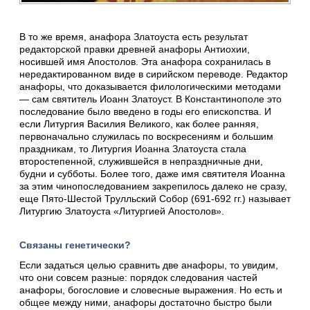
В то же время, анафора Златоуста есть результат
редакторской правки древней анафоры Антиохии,
носившей имя Апостолов. Эта анафора сохранилась в
нередактированном виде в сирийском переводе. Редактор
анафоры, что доказывается филологическими методами
— сам святитель Иоанн Златоуст. В Константинополе это
последование было введено в годы его епископства. И
если Литургия Василия Великого, как более ранняя,
первоначально служилась по воскресениям и большим
праздникам, то Литургия Иоанна Златоуста стала
второстепенной, служившейся в непраздничные дни,
будни и субботы. Более того, даже имя святителя Иоанна
за этим чинопоследованием закрепилось далеко не сразу,
еще Пято-Шестой Трулльский Собор (691-692 гг.) называет
Литургию Златоуста «Литургией Апостолов».
Связаны генетически?
Если задаться целью сравнить две анафоры, то увидим,
что они совсем разные: порядок следования частей
анафоры, богословие и словесные выражения. Но есть и
общее между ними, анафоры достаточно быстро были