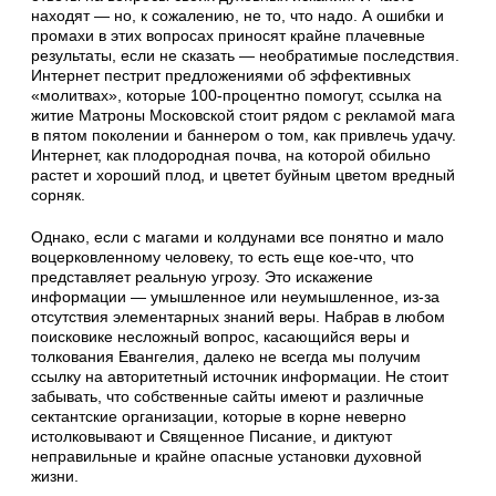
находят — но, к сожалению, не то, что надо. А ошибки и
промахи в этих вопросах приносят крайне плачевные
результаты, если не сказать — необратимые последствия.
Интернет пестрит предложениями об эффективных
«молитвах», которые 100-процентно помогут, ссылка на
житие Матроны Московской стоит рядом с рекламой мага
в пятом поколении и баннером о том, как привлечь удачу.
Интернет, как плодородная почва, на которой обильно
растет и хороший плод, и цветет буйным цветом вредный
сорняк.
Однако, если с магами и колдунами все понятно и мало
воцерковленному человеку, то есть еще кое-что, что
представляет реальную угрозу. Это искажение
информации — умышленное или неумышленное, из-за
отсутствия элементарных знаний веры. Набрав в любом
поисковике несложный вопрос, касающийся веры и
толкования Евангелия, далеко не всегда мы получим
ссылку на авторитетный источник информации. Не стоит
забывать, что собственные сайты имеют и различные
сектантские организации, которые в корне неверно
истолковывают и Священное Писание, и диктуют
неправильные и крайне опасные установки духовной
жизни.