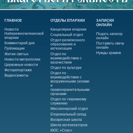
ГЛАВНОЕ
ОТДЕЛЫ ЕПАРХИИ
ЗАПИСКИ
ОНЛАЙН
Новости
Канцелярия епархии
Набережночелнинской
Подать записку
Социальный отдел
епархии
онлайн
Отдел религиозного
Комментарий дня
Поставить свечу
образования и
онлайн
Публикации
катехизации
Нужды храмов
Жития святых
Отдел по
взаимодействию с
Новости митрополии
казачеством
Церковные новости
Отдел по культуре
Фоторепортажи
Отдел по
Видеосюжеты
взаимодействию с
вооруженными силами
и
правоохранительными
органами
Отдел по тюремному
служению
Миссионерский отдел
Епархиальный склад
Воскресная школа
Школа катехизаторов
КЮС «Спас»