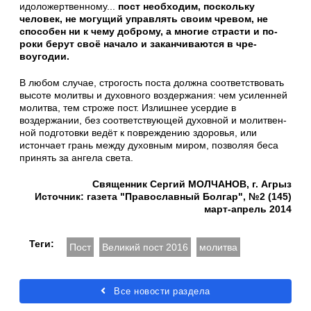
идоложертвенному...
пост необхо­дим, поскольку
человек, не могущий управлять своим чревом, не
спосо­бен ни к чему доброму, а многие страсти и по­
роки берут своё начало и заканчиваются в чре­
воугодии.
В любом случае, стро­гость поста должна со­ответствовать
высоте молитвы и духовного воздержания: чем уси­ленней
молитва, тем строже пост. Излишнее усердие в
воздержании, без соответствующей духовной и молитвен­
ной подготовки ведёт к повреждению здоровья, или
истончает грань между духовным миром, позволяя беса
принять за ангела света.
Священник Сергий МОЛЧАНОВ, г. Агрыз
Источник: газета "Православный Болгар",
№2 (145)
март-апрель 2014
Теги:
Пост
Великий пост 2016
молитва
Все новости раздела