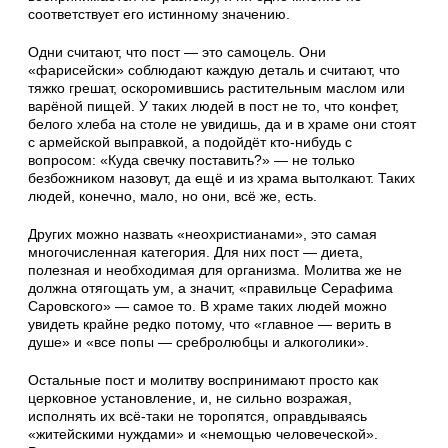
соответствует его истинному значению.
Одни считают, что пост — это самоцель. Они
«фарисейски» соблюдают каждую деталь и считают, что
тяжко грешат, оско­ромившись раститель­ным маслом или
варёной пищей. У таких людей в пост не то, что конфет,
белого хлеба на столе не увидишь, да и в храме они стоят
с армейской вы­правкой, а подойдёт кто-нибудь с
вопросом: «Куда свечку поставить?» — не только
безбожником на­зовут, да ещё и из храма вытолкают. Таких
людей, конечно, мало, но они, всё же, есть.
Других можно назвать «неохристианами», это самая
многочисленная категория. Для них пост — диета,
полезная и не­обходимая для организма. Молитва же не
должна отягощать ум, а значит, «правильце Серафима
Саровского» — самое то. В храме таких людей можно
увидеть крайне редко потому, что «глав­ное — верить в
душе» и «все попы — сребролюб­цы и алкоголики».
Остальные пост и мо­литву воспринимают про­сто как
церковное уста­новление, и, не сильно возражая,
исполнять их всё-таки не торопятся, оправдываясь
«житей­скими нуждами» и «не­мощью человеческой».