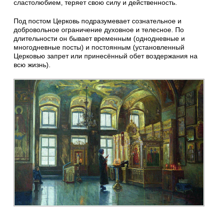
сластолюбием, теряет свою силу и действен­ность.
Под постом Церковь подразумевает сознатель­ное и
добровольное огра­ничение духовное и теле­сное. По
длительности он бывает временным (одно­дневные и
многодневные посты) и постоянным (установленный
Церко­вью запрет или принесён­ный обет воздержания на
всю жизнь).