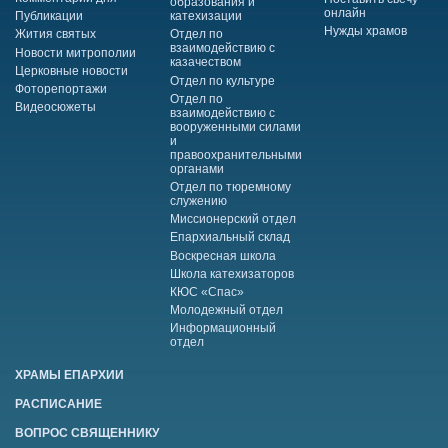
образования и
онлайн
Публикации
катехизации
Нужды храмов
Жития святых
Отдел по
взаимодействию с
Новости митрополии
казачеством
Церковные новости
Отдел по культуре
Фоторепортажи
Отдел по
Видеосюжеты
взаимодействию с
вооруженными силами
и
правоохранительными
органами
Отдел по тюремному
служению
Миссионерский отдел
Епархиальный склад
Воскресная школа
Школа катехизаторов
КЮС «Спас»
Молодежный отдел
Информационный
отдел
ХРАМЫ ЕПАРХИИ
РАСПИСАНИЕ
ВОПРОС СВЯЩЕННИКУ