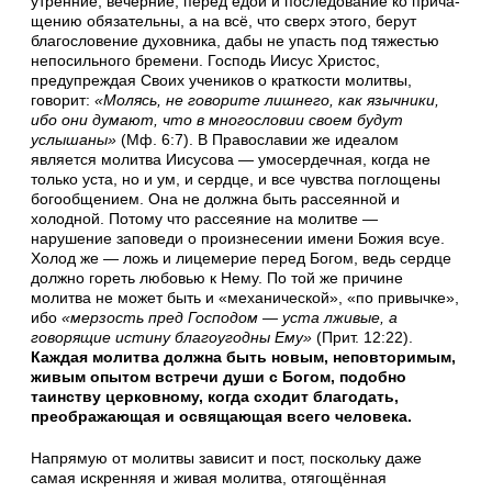
утренние, вечерние, перед едой и последование ко прича­
щению обязательны, а на всё, что сверх этого, бе­рут
благословение духов­ника, дабы не упасть под тяжестью
непосильного бремени. Господь Иисус Христос,
предупреждая Своих учеников о крат­кости молитвы,
говорит:
«Молясь, не говорите лишнего, как язычники,
ибо они думают, что в многословии своем будут
услышаны»
(Мф. 6:7). В Православии же идеалом
является молитва Иисусо­ва — умосердечная, когда не
только уста, но и ум, и сердце, и все чувства поглощены
богообщением. Она не должна быть рассеянной и
холодной. Потому что рассеяние на молитве —
нарушение заповеди о произнесении имени Божия всуе.
Холод же — ложь и лицемерие перед Богом, ведь сердце
должно гореть любовью к Нему. По той же причине
молитва не может быть и «механической», «по при­вычке»,
ибо
«мерзость пред Господом — уста лживые, а
говорящие ис­тину благоугодны Ему»
(Прит. 12:22).
Каждая молитва должна быть новым, неповторимым,
живым опытом встречи души с Богом, подобно
таинству церковному, когда сходит благодать,
преображающая и освя­щающая всего человека.
Напрямую от молитвы зависит и пост, поскольку даже
самая искренняя и живая молитва, отягощённая