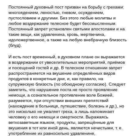
Постоянный духовный пост призван на борьбу с грехами:
многоядением, леностью, гневом, осуж­дением,
пустословием и другими. Без этого любые молитвы и
любое воз­держание телесное будет бессмысленным.
Посто­янный запрет установлен святыми апостолами и на
такие вещи, как удавленина, кровь, мертвечина,
идоложертвенное, а так­же на любую внебрачную близость
(блуд).
И есть пост времен­ный, в духовном плане он выражается
в воздер­жании от увеселительных мероприятий, приёмов
и посещений гостей и др. В телесном отношении запрет
распространяется на вкушение определён­ных видов
продуктов в конкретные дни, и, как правило, на
супружескую близость (по обоюдному согласию). Следует
за­метить, что нарушение поста не просто прояв­ление
немощи, а созна­тельное противление воле Божией,
разумеется, при отсутствии внешних препятствий
(нахождение в больнице, путешествие, болезнь и др.), но
это нисколько не умаляет греха, а лишь напоминает
человеку о его немощи и смертности. Выражаясь
ветхозаветным языком, продукты, запрещённые для
вкушения в тот или иной день, являются не­чистыми, т. е.
употре­бление их равносильно удавленине,