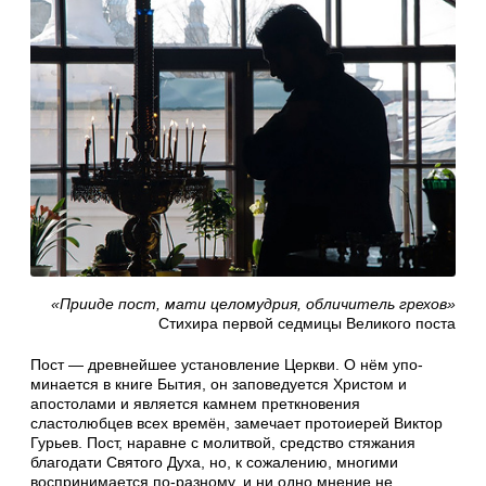
«Прииде пост, мати целомудрия, обличитель грехов»
Стихира первой седмицы Великого поста
Пост — древней­шее установле­ние Церкви. О нём упо­
минается в книге Бытия, он заповедуется Христом и
апостолами и является камнем преткновения
сластолюбцев всех вре­мён, замечает протоиерей Вик­тор
Гурьев. Пост, наравне с молитвой, средство стя­жания
благодати Святого Духа, но, к сожалению, многими
воспринимается по-разному, и ни одно мнение не