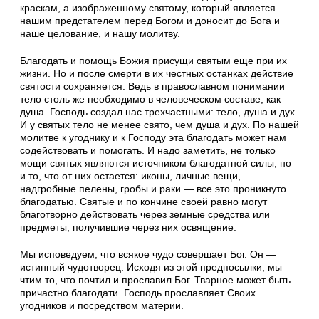
краскам, а изображенному святому, который является
нашим предстателем перед Богом и доносит до Бога и
наше целование, и нашу молитву.
Благодать и помощь Божия присущи святым еще при их
жизни. Но и после смерти в их честных останках действие
святости сохраняется. Ведь в православном понимании
тело столь же необходимо в человеческом составе, как
душа. Господь создал нас трехчастными: тело, душа и дух.
И у святых тело не менее свято, чем душа и дух. По нашей
молитве к угоднику и к Господу эта благодать может нам
содействовать и помогать. И надо заметить, не только
мощи святых являются источником благодатной силы, но
и то, что от них остается: иконы, личные вещи,
надгробные пелены, гробы и раки — все это проникнуто
благодатью. Святые и по кончине своей равно могут
благотворно действовать через земные средства или
предметы, получившие через них освящение.
Мы исповедуем, что всякое чудо совершает Бог. Он —
истинный чудотворец. Исходя из этой предпосылки, мы
чтим то, что почтил и прославил Бог. Тварное может быть
причастно благодати. Господь прославляет Своих
угодников и посредством материи.