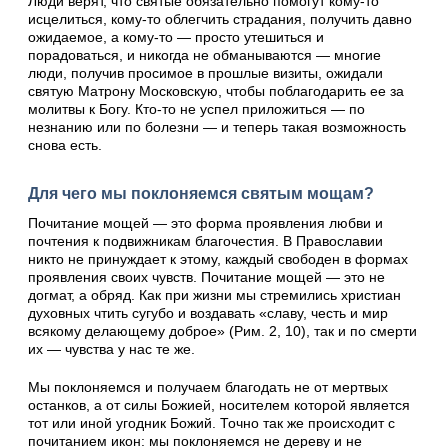
Люди верят, что святые обязательно помогут кому-то
исцелиться, кому-то облегчить страдания, получить давно
ожидаемое, а кому-то — просто утешиться и
порадоваться, и никогда не обманываются — многие
люди, получив просимое в прошлые визиты, ожидали
святую Матрону Московскую, чтобы поблагодарить ее за
молитвы к Богу. Кто-то не успел приложиться — по
незнанию или по болезни — и теперь такая возможность
снова есть.
Для чего мы поклоняемся святым мощам?
Почитание мощей — это форма проявления любви и
почтения к подвижникам благочестия. В Православии
никто не принуждает к этому, каждый свободен в формах
проявления своих чувств. Почитание мощей — это не
догмат, а обряд. Как при жизни мы стремились христиан
духовных чтить сугубо и воздавать «славу, честь и мир
всякому делающему доброе» (Рим. 2, 10), так и по смерти
их — чувства у нас те же.
Мы поклоняемся и получаем благодать не от мертвых
останков, а от силы Божией, носителем которой является
тот или иной угодник Божий. Точно так же происходит с
почитанием икон: мы поклоняемся не дереву и не