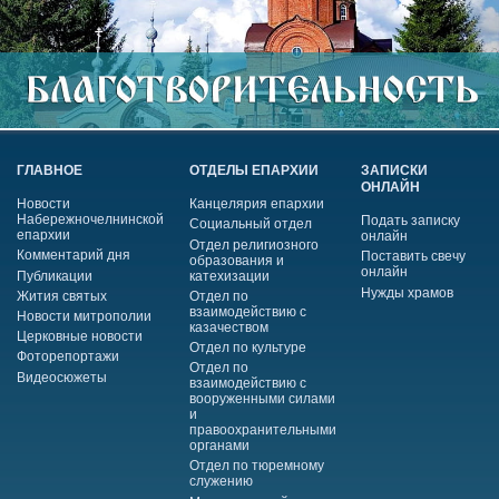
ГЛАВНОЕ
ОТДЕЛЫ ЕПАРХИИ
ЗАПИСКИ
ОНЛАЙН
Новости
Канцелярия епархии
Набережночелнинской
Подать записку
Социальный отдел
епархии
онлайн
Отдел религиозного
Комментарий дня
Поставить свечу
образования и
онлайн
Публикации
катехизации
Нужды храмов
Жития святых
Отдел по
взаимодействию с
Новости митрополии
казачеством
Церковные новости
Отдел по культуре
Фоторепортажи
Отдел по
Видеосюжеты
взаимодействию с
вооруженными силами
и
правоохранительными
органами
Отдел по тюремному
служению