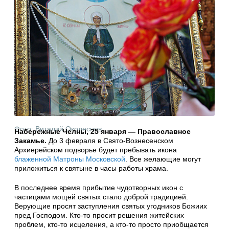
Фото: Виталий Околеснов
Набережные Челны, 25 января — Православное
Закамье.
До 3 февраля в Свято-Вознесенском
Архиерейском подворье будет пребывать икона
блаженной Матроны Московской
. Все желающие могут
приложиться к святыне в часы работы храма.
В последнее время прибытие чудотворных икон с
частицами мощей святых стало доброй традицией.
Верующие просят заступления святых угодников Божиих
пред Господом. Кто-то просит решения житейских
проблем, кто-то исцеления, а кто-то просто приобщается