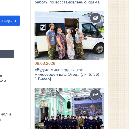
работы по восстановлению храма
 раздела
06.08.2026
«Будьте милосердны, как
милосерден ваш Отец» (Лк. 6, 36)
л
[+Видео]
ком
рилл и
и