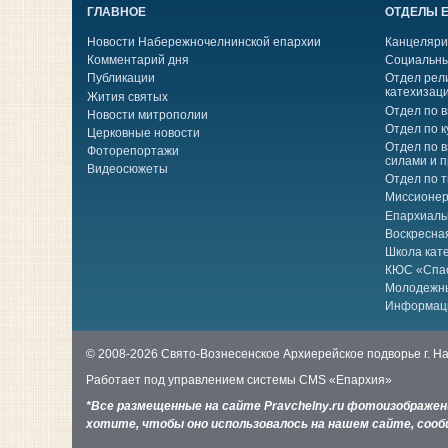
ГЛАВНОЕ
ОТДЕЛЫ 
Новости Набережночелнинской епархии
Канцеляри
Комментарий дня
Социальны
Публикации
Отдел рел
катехизац
Жития святых
Отдел по 
Новости митрополии
Отдел по к
Церковные новости
Отдел по 
Фоторепортажи
силами и 
Видеосюжеты
Отдел по 
Миссионер
Епархиаль
Воскресна
Школа кат
КЮС «Спа
Молодежн
Информац
© 2008-2026 Свято-Вознесенское Архиерейское подворье г. 
Работает под управлением системы
CMS «Епархия»
*Все размещенные на сайте Pravchelny.ru фотоизображе
хотите, чтобы оно использовалось на нашем сайте, сообщ