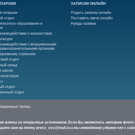
ЕПАРХИИ
ЗАПИСКИ ОНЛАЙН
я епархии
Подать записку онлайн
й отдел
Поставить свечу онлайн
игиозного образования и
Нужды храмов
ии
взаимодействию с казачеством
ультуре
взаимодействию с вооруженными
правоохранительными органами
тюремному служению
ский отдел
ный склад
я школа
ехизаторов
с»
ый отдел
ионный отдел
Набережные Челны.
ния взяты из открытых источников. Если Вы являетесь автором фото 
ите нам на почту press_svs@mail.ru и мы немедленно уберем его с сай