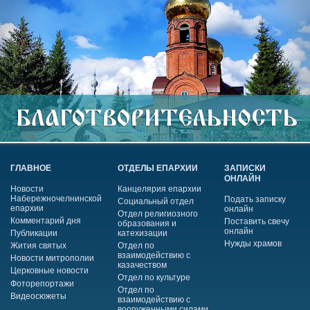
ГЛАВНОЕ
ОТДЕЛЫ ЕПАРХИИ
ЗАПИСКИ
ОНЛАЙН
Новости
Канцелярия епархии
Набережночелнинской
Подать записку
Социальный отдел
епархии
онлайн
Отдел религиозного
Комментарий дня
Поставить свечу
образования и
онлайн
Публикации
катехизации
Нужды храмов
Жития святых
Отдел по
взаимодействию с
Новости митрополии
казачеством
Церковные новости
Отдел по культуре
Фоторепортажи
Отдел по
Видеосюжеты
взаимодействию с
вооруженными силами