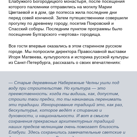
Елабужкого Богородицкого монастыря, после посещения
которого паломники отправились на могилу Марии
Цветаевой и в дом, где поэтесса жила последние дни
перед совей кончиной. Затем путешественники совершили
прогулку по древнему городу, посетив Покровский и
Спасский соборы. Последним пунктом программы было
посещение Булгарского «чертова» городища.
Все гости впервые оказались в этом старинном русском
городе. Мы попросили директора Православной выставки
Игоря Матвеева, культуролога и историка русской культуры
из Санкт-Петербурга, рассказать о своих впечатлениях:
— Старые деревянные Набережные Челны ушли под
воду при строительстве. Но культура — это
преемственность: когда ты видишь, как, допустим,
строили твои предки, то ты начинаешь перенимать
эти традиции. Игнорирование традиций это, как раз,
бескультурье, которое ведёт к стиранию и
духовности, и национальности. И вот в смысле
сохранения прекрасных архитектурных традиций
наших предков челнинцам очень помогает близость
Елабуги. Здесь сохранились замечательные светские и