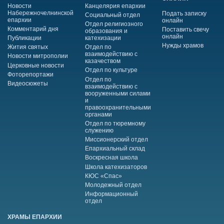
Новости
Канцелярия епархии
Набережночелнинской
Подать записку
Социальный отдел
епархии
онлайн
Отдел религиозного
Комментарий дня
Поставить свечу
образования и
онлайн
Публикации
катехизации
Нужды храмов
Жития святых
Отдел по
взаимодействию с
Новости митрополии
казачеством
Церковные новости
Отдел по культуре
Фоторепортажи
Отдел по
Видеосюжеты
взаимодействию с
вооруженными силами
и
правоохранительными
органами
Отдел по тюремному
служению
Миссионерский отдел
Епархиальный склад
Воскресная школа
Школа катехизаторов
КЮС «Спас»
Молодежный отдел
Информационный
отдел
ХРАМЫ ЕПАРХИИ