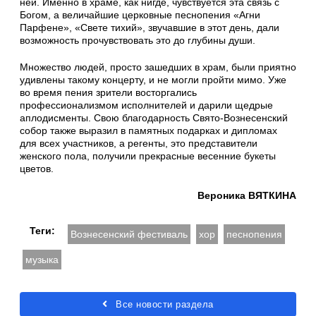
ней. Именно в храме, как нигде, чувствуется эта связь с
Богом, а величайшие церковные песнопения «Агни
Парфене», «Свете тихий», звучавшие в этот день, дали
возможность прочувствовать это до глубины души.
Множество людей, просто зашедших в храм, были приятно
удивлены такому концерту, и не могли пройти мимо. Уже
во время пения зрители восторгались
профессионализмом исполнителей и дарили щедрые
аплодисменты. Свою благодарность Свято-Вознесенский
собор также выразил в памятных подарках и дипломах
для всех участников, а регенты, это представители
женского пола, получили прекрасные весенние букеты
цветов.
Вероника ВЯТКИНА
Теги:
Вознесенский фестиваль
хор
песнопения
музыка
Все новости раздела