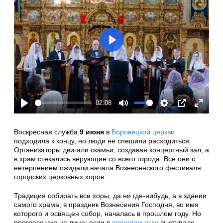
Play
02:08
Play
Mute
Settings
PIP
Enter
fullscre
Воскресная служба
9 июня
в
Боровецкой церкви
подходила к концу, но люди не спешили расходиться.
Организаторы двигали скамьи, создавая концертный зал, а
в храм стекались верующие со всего города. Все они с
нетерпением ожидали начала Вознесенского фестиваля
городских церковных хоров.
Традиция собирать все хоры, да ни где-нибудь, а в здании
самого храма, в праздник Вознесения Господня, во имя
которого и освящен собор, началась в прошлом году. Но
прогресс уже на лицо: если в
прошлом году
выступало