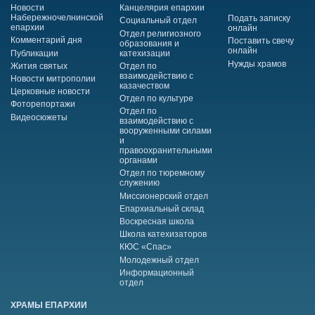
Новости
Канцелярия епархии
Набережночелнинской
Подать записку
Социальный отдел
епархии
онлайн
Отдел религиозного
Комментарий дня
Поставить свечу
образования и
онлайн
Публикации
катехизации
Нужды храмов
Жития святых
Отдел по
взаимодействию с
Новости митрополии
казачеством
Церковные новости
Отдел по культуре
Фоторепортажи
Отдел по
Видеосюжеты
взаимодействию с
вооруженными силами
и
правоохранительными
органами
Отдел по тюремному
служению
Миссионерский отдел
Епархиальный склад
Воскресная школа
Школа катехизаторов
КЮС «Спас»
Молодежный отдел
Информационный
отдел
ХРАМЫ ЕПАРХИИ