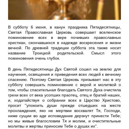
В субботу 6 июня, в канун праздника Пятидесятницы,
Святая Православная Церковь совершает вселенское
поминовение всех в вере почивших православных
христиан, скончавшихся в надежде воскресения и жизни
вечной. По древней традиции суббота эта также носит
название Троицкой родительской. Смысл этого
поминовения очень глубок.
В день Пятидесятницы Дух Святой сошел на землю для
научения, освящения и приведения всех людей к вечному
спасению. Поэтому Святая Церковь призывает нас в эту
субботу совершать поминовение с верой и молитвой о
том, чтобы спасительная благодать Святого Духа очистила
грехи всех от века усопших праотец, отец и братий наших,
и, ходатайствуя о собрании всех в Царство Христово,
просит ''упокоить души прежде отшедших на месте
прохлаждения, яко не мертвии восхвалят Тя, Господи,
ниже сущии во аде исповедание дерзнут принести Тебе;
но мы живые благословим Тя и молим, и очистительные
молитвы и жертвы приносим Тебе о душах их''.