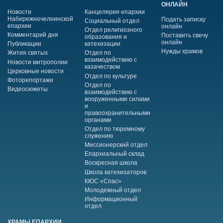
ОНЛАЙН
Новости
Канцелярия епархии
Набережночелнинской
Подать записку
Социальный отдел
епархии
онлайн
Отдел религиозного
Комментарий дня
Поставить свечу
образования и
онлайн
Публикации
катехизации
Нужды храмов
Жития святых
Отдел по
взаимодействию с
Новости митрополии
казачеством
Церковные новости
Отдел по культуре
Фоторепортажи
Отдел по
Видеосюжеты
взаимодействию с
вооруженными силами
и
правоохранительными
органами
Отдел по тюремному
служению
Миссионерский отдел
Епархиальный склад
Воскресная школа
Школа катехизаторов
КЮС «Спас»
Молодежный отдел
Информационный
отдел
ХРАМЫ ЕПАРХИИ