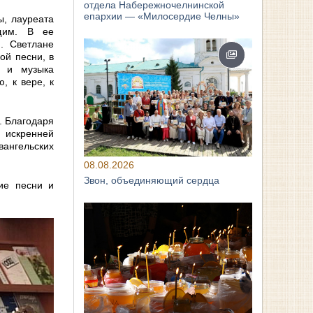
отдела Набережночелнинской
епархии — «Милосердие Челны»
ы, лауреата
щим. В ее
я. Светлане
ой песни, в
, и музыка
, к вере, к
. Благодаря
 искренней
вангельских
08.08.2026
Звон, объединяющий сердца
ие песни и