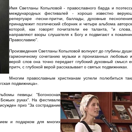
Имя Светланы Копыловой - православного барда и поэтесс
международных фестивалей - хорошо известно верую
репертуаре -песни-притчи, баллады, духовные песнопени
принадлежит поэтический сборник и четыре альбома авторск
которой, как говорят почитатели ее таланта, "и слова
направляют взоры слушателя к Богу и подвигают к покаянию
Православию".
Произведения Светланы Копыловой волнуют до глубины души
гармоничному сочетанию музыки и пронизанных любовью и
верой слов она точно передает глубокий духовный смысл е
притч, с глубокой верой рассказывает о святых подвижниках.
Многим православным христианам успели полюбиться так
гская подвижница».
ьбомы певицы: "Богоносная
в Божьих руках". На фестивале
исужден приз "За сострадание
ием и подарком для многих